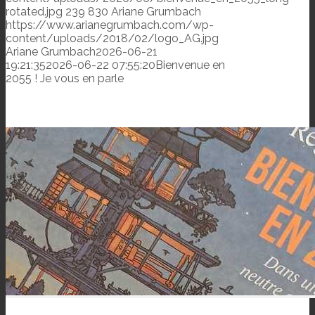
rotated.jpg
239
830
Ariane Grumbach
https://www.arianegrumbach.com/wp-
content/uploads/2018/02/logo_AG.jpg
Ariane Grumbach
2026-06-21
19:21:35
2026-06-22 07:55:20
Bienvenue en
2055 ! Je vous en parle