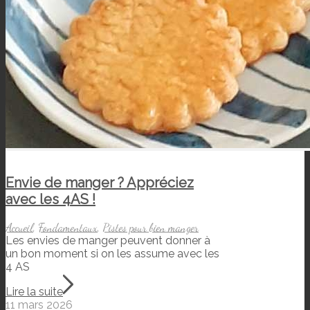
Envie de manger ? Appréciez
avec les 4AS !
Accueil
,
Fondamentaux
,
Pistes pour bien manger
Les envies de manger peuvent donner à
un bon moment si on les assume avec les
4 AS
Lire la suite
11 mars 2026