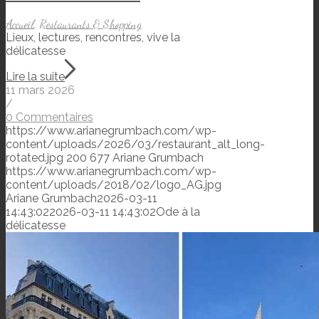
Accueil
,
Restaurants & Shopping
Lieux, lectures, rencontres, vive la
délicatesse
Lire la suite
11 mars 2026
/
0 Commentaires
https://www.arianegrumbach.com/wp-
content/uploads/2026/03/restaurant_alt_long-
rotated.jpg
200
677
Ariane Grumbach
https://www.arianegrumbach.com/wp-
content/uploads/2018/02/logo_AG.jpg
Ariane Grumbach
2026-03-11
14:43:02
2026-03-11 14:43:02
Ode à la
délicatesse