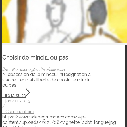
Choisir de mincir… ou pas
Bien-être sans régime
,
Fondamentaux
Ni obsession de la minceur, ni résignation à
s'accepter mais liberté de chosir de mincir
ou pas
Lire la suite
1 janvier 2025
/
1 Commentaire
https://www.arianegrumbach.com/wp-
content/uploads/2021/08/vignette_bcbt_longue.jpg