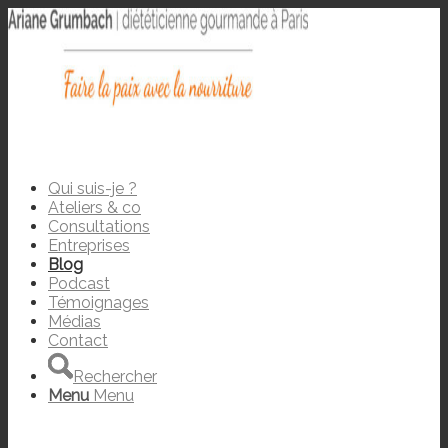
Qui suis-je ?
Ateliers & co
Consultations
Entreprises
Blog
Podcast
Témoignages
Médias
Contact
Rechercher
Menu
Menu