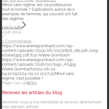
Bien-être sans régime
,
Fondamentaux
Mincir sans régime, est-ce posible pour
tout le monde ? Explications autour de 5
exemples de femmes, qui souvent ont fait
des régimes
Lire la suite
4 juin 2024
/
2 Commentaires
https://www.arianegrumbach.com/wp-
content/uploads/2024/06/20230816_185348_long-
rotated.jpg
228
830
Ariane Grumbach
https://www.arianegrumbach.com/wp-
content/uploads/2018/02/logo_AG.jpg
Ariane Grumbach
2024-06-04
09:22:05
2024-09-10 10:27:45
Mincir sans
régime, c’est possible ?
Page 1 sur 141
1
2
3
›
»
Recevez les articles du blog
Abonnez-vous à ma newsletter et recevez directement
mes derniers articles