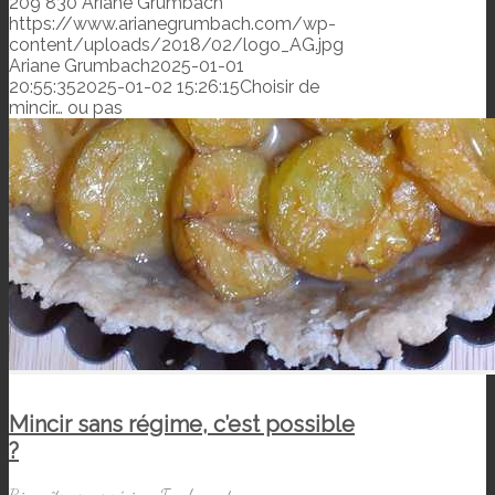
209
830
Ariane Grumbach
https://www.arianegrumbach.com/wp-
content/uploads/2018/02/logo_AG.jpg
Ariane Grumbach
2025-01-01
20:55:35
2025-01-02 15:26:15
Choisir de
mincir… ou pas
Mincir sans régime, c’est possible
?