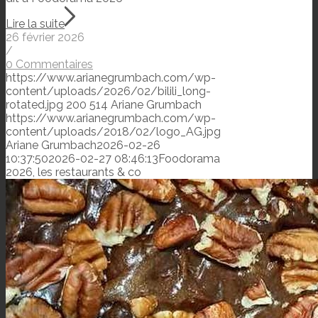
Lire la suite
26 février 2026
/
0 Commentaires
https://www.arianegrumbach.com/wp-
content/uploads/2026/02/bilili_long-
rotated.jpg
200
514
Ariane Grumbach
https://www.arianegrumbach.com/wp-
content/uploads/2018/02/logo_AG.jpg
Ariane Grumbach
2026-02-26
10:37:50
2026-02-27 08:46:13
Foodorama
2026, les restaurants & co