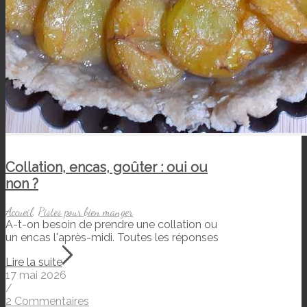
Collation, encas, goûter : oui ou
non ?
Accueil
,
Pistes pour bien manger
A-t-on besoin de prendre une collation ou
un encas l'après-midi. Toutes les réponses
Lire la suite
17 mai 2026
/
2 Commentaires