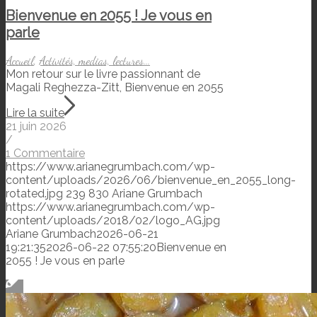
Bienvenue en 2055 ! Je vous en
parle
Accueil
,
Activités, medias, lectures...
Mon retour sur le livre passionnant de
Magali Reghezza-Zitt, Bienvenue en 2055
Lire la suite
21 juin 2026
/
1 Commentaire
https://www.arianegrumbach.com/wp-
content/uploads/2026/06/bienvenue_en_2055_long-
rotated.jpg
239
830
Ariane Grumbach
https://www.arianegrumbach.com/wp-
content/uploads/2018/02/logo_AG.jpg
Ariane Grumbach
2026-06-21
19:21:35
2026-06-22 07:55:20
Bienvenue en
2055 ! Je vous en parle