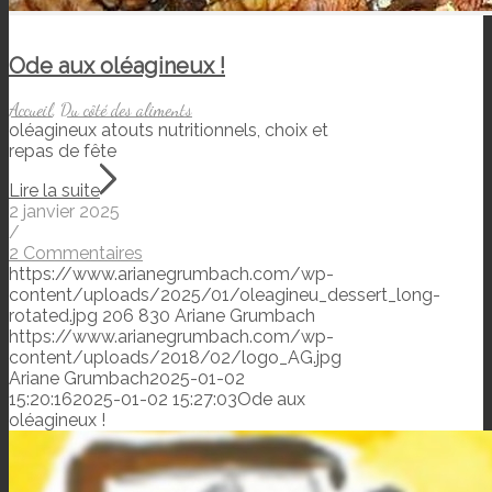
Ode aux oléagineux !
Accueil
,
Du côté des aliments
oléagineux atouts nutritionnels, choix et
repas de fête
Lire la suite
2 janvier 2025
/
2 Commentaires
https://www.arianegrumbach.com/wp-
content/uploads/2025/01/oleagineu_dessert_long-
rotated.jpg
206
830
Ariane Grumbach
https://www.arianegrumbach.com/wp-
content/uploads/2018/02/logo_AG.jpg
Ariane Grumbach
2025-01-02
15:20:16
2025-01-02 15:27:03
Ode aux
oléagineux !