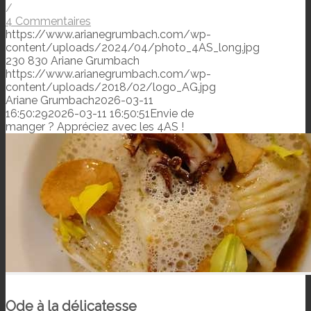
/
4 Commentaires
https://www.arianegrumbach.com/wp-
content/uploads/2024/04/photo_4AS_long.jpg
230
830
Ariane Grumbach
https://www.arianegrumbach.com/wp-
content/uploads/2018/02/logo_AG.jpg
Ariane Grumbach
2026-03-11
16:50:29
2026-03-11 16:50:51
Envie de
manger ? Appréciez avec les 4AS !
Ode à la délicatesse