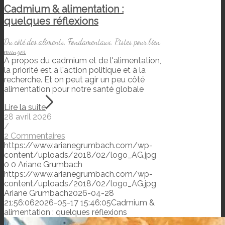
Cadmium & alimentation :
quelques réflexions
Du côté des aliments
,
Fondamentaux
,
Pistes pour bien
manger
A propos du cadmium et de l'alimentation,
la priorité est à l'action politique et à la
recherche. Et on peut agir un peu côté
alimentation pour notre santé globale
Lire la suite
28 avril 2026
/
2 Commentaires
https://www.arianegrumbach.com/wp-
content/uploads/2018/02/logo_AG.jpg
0
0
Ariane Grumbach
https://www.arianegrumbach.com/wp-
content/uploads/2018/02/logo_AG.jpg
Ariane Grumbach
2026-04-28
21:56:06
2026-05-17 15:46:05
Cadmium &
alimentation : quelques réflexions