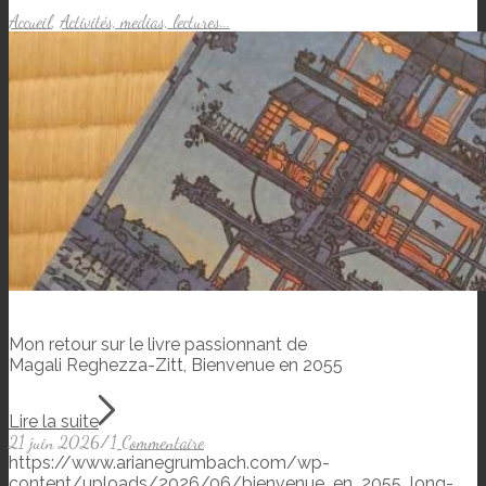
Accueil
,
Activités, medias, lectures...
Mon retour sur le livre passionnant de
Magali Reghezza-Zitt, Bienvenue en 2055
Lire la suite
21 juin 2026
/
1 Commentaire
https://www.arianegrumbach.com/wp-
content/uploads/2026/06/bienvenue_en_2055_long-