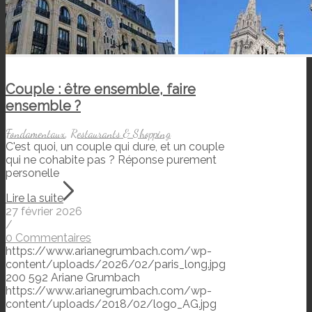
Couple : être ensemble, faire
ensemble ?
Fondamentaux
,
Restaurants & Shopping
C'est quoi, un couple qui dure, et un couple
qui ne cohabite pas ? Réponse purement
personelle
Lire la suite
27 février 2026
/
0 Commentaires
https://www.arianegrumbach.com/wp-
content/uploads/2026/02/paris_long.jpg
200
592
Ariane Grumbach
https://www.arianegrumbach.com/wp-
content/uploads/2018/02/logo_AG.jpg