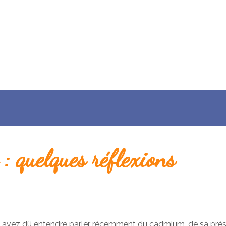
 quelques réflexions
us avez dû entendre parler récemment du cadmium, de sa pré