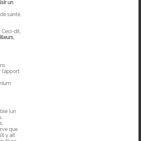
isir un
s
 de santé,
 Ceci-dit,
lleurs,
ans
r l’apport
dmium
blé (un
s,
s,
erve que
l y ait