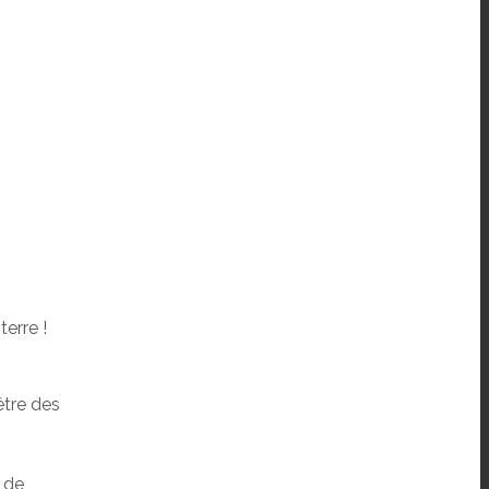
terre !
être des
u de