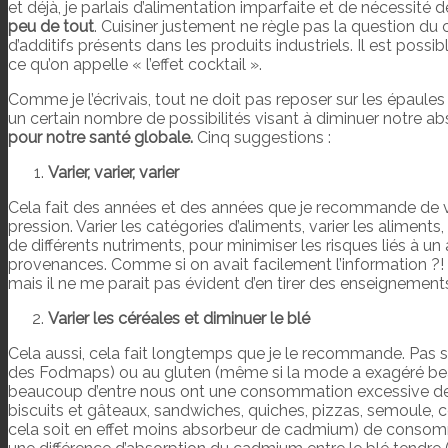
et déjà, je parlais d’alimentation imparfaite et de nécessité 
peu de tout
. Cuisiner justement ne règle pas la question d
d’additifs présents dans les produits industriels. Il est po
ce qu’on appelle « l’effet cocktail ».
Comme je l’écrivais, tout ne doit pas reposer sur les épaules 
un certain nombre de possibilités visant à diminuer notre 
pour notre santé globale.
Cinq suggestions :
Varier, varier, varier
Cela fait des années et des années que je recommande de var
pression. Varier les catégories d’aliments, varier les aliments
de différents nutriments, pour minimiser les risques liés à un 
provenances. Comme si on avait facilement l’information ?! 
mais il ne me parait pas évident d’en tirer des enseignemen
Varier les céréales et diminuer le blé
Cela aussi, cela fait longtemps que je le recommande. Pas s
des Fodmaps) ou au gluten (même si la mode a exagéré beau
beaucoup d’entre nous ont une consommation excessive de blé
biscuits et gâteaux, sandwiches, quiches, pizzas, semoule, c
cela soit en effet moins absorbeur de cadmium) de consommer d