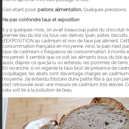
Ceci étant posé,
parlons alimentation.
Quelques précisions.
Ne pas confondre taux et exposition
Il y a quelques mois, on avait beaucoup parlé du chocolat r
premier lieu du blé via tous ses dérivés (pain, pâtes, biscuits,
d’EXPOSITION au cadmium et non de taux par aliment. Cette e
consommation française en moyenne. Ainsi, le pain n’est pas 
taux de cadmium x fréquence de consommation, il monte e
moyenne). Il semble que ce soit les aliments issus du blé qu
aussi, d’après ce que j’ai lu ou entendu, les pommes de terre, 
En revanche, si on regarde le taux brut de présence de cadmi
coquillages, les abats sont davantage chargés en cadmium
moyenne. J’ai entendu l’histoire d’une petite fille à qui son 
s’est retrouvée avec une mesure de cadmium très élevée. Con
cela soit lié à la pollution de l’eau.