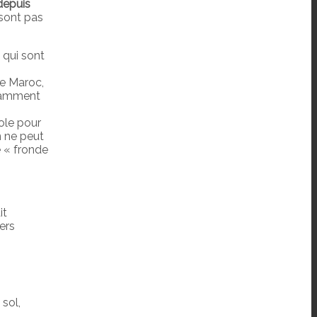
depuis
 sont pas
 qui sont
le Maroc,
otamment
cole pour
n ne peut
 « fronde
it
ers
 sol,