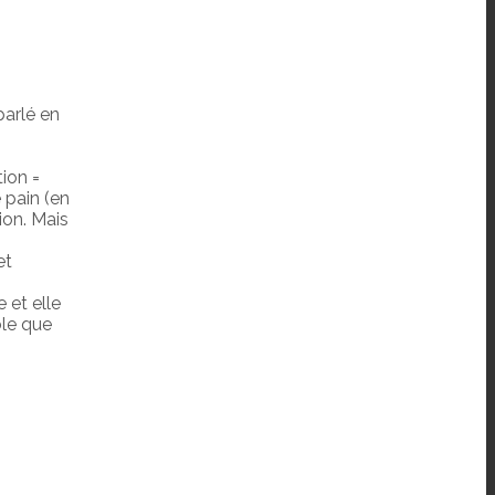
parlé en
ion =
pain (en
ion. Mais
et
 et elle
ble que