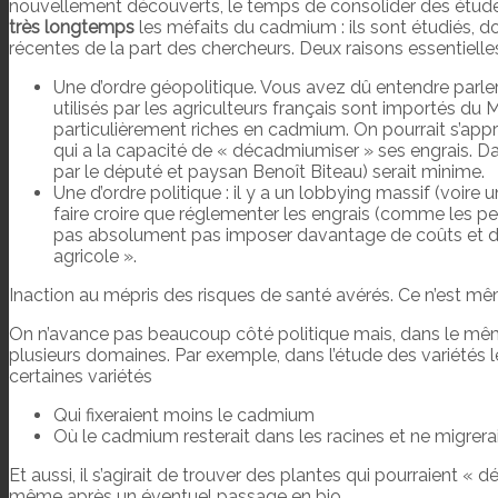
nouvellement découverts, le temps de consolider des études 
très longtemps
les méfaits du cadmium : ils sont étudiés, d
récentes de la part des chercheurs. Deux raisons essentiell
Une d’ordre géopolitique. Vous avez dû entendre parle
utilisés par les agriculteurs français sont importés du 
particulièrement riches en cadmium. On pourrait s’approv
qui a la capacité de « décadmiumiser » ses engrais. D
par le député et paysan Benoît Biteau) serait minime.
Une d’ordre politique : il y a un lobbying massif (voire
faire croire que réglementer les engrais (comme les pest
pas absolument pas imposer davantage de coûts et de 
agricole ».
Inaction au mépris des risques de santé avérés. Ce n’est mê
On n’avance pas beaucoup côté politique mais, dans le mêm
plusieurs domaines. Par exemple, dans l’étude des variétés l
certaines variétés
Qui fixeraient moins le cadmium
Où le cadmium resterait dans les racines et ne migrerai
Et aussi, il s’agirait de trouver des plantes qui pourraient «
même après un éventuel passage en bio.