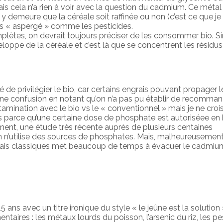
is cela n’a rien à voir avec la question du cadmium. Ce métal
 y demeure que la céréale soit raffinée ou non (c’est ce que je
as « aspergé » comme les pesticides.
lètes, on devrait toujours préciser de les consommer bio. Si
ppe de la céréale et c’est là que se concentrent les résidus
 de privilégier le bio, car certains engrais pouvant propager l
une confusion en notant qu’on n’a pas pu établir de recomma
ontamination avec le bio vs le « conventionnel » mais je ne cro
as parce qu’une certaine dose de phosphate est autoriséee en 
lement, une étude très récente auprès de plusieurs centaines
n n’utilise des sources de phosphates. Mais, malheureusement
grais classiques met beaucoup de temps à évacuer le cadmiu
5 ans avec un titre ironique du style « le jeûne est la solution 
taires : les métaux lourds du poisson, l’arsenic du riz, les pes