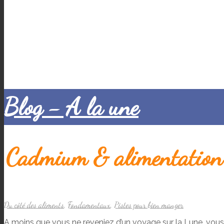
Blog - A la une
Cadmium & alimentation :
Du côté des aliments
,
Fondamentaux
,
Pistes pour bien manger
A moins que vous ne reveniez d’un voyage sur la Lune, vo