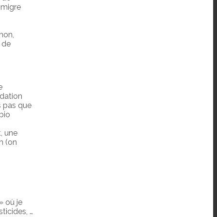
 migre
non,
 de
e
ndation
is pas que
bio
, une
m (on
» où je
ticides, …