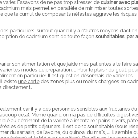
de varier. Essayons de ne pas trop stresser, de
cuisiner avec pla
u cadmium mais permet en parallèle de minimiser toutes sorte
ssible que le cumul de composants néfastes aggrave les risques
des particuliers, surtout quand il y a d’autres moyens d’action.
absorption de cadmium sont de toute façon
souhaitables, par ai
ier son alimentation et que j’aide mes patientes à le faire s
, varier les modes de préparation, … Pour le plaisir du goût, pou
aliment en particulier. Il est question désormais de varier les
Il existe
une carte
des zones plus ou moins chargées en ca
ts directement…
eulement car il y a des personnes sensibles aux fructanes du 
coup cela). Même quand on n’a pas de difficultés digestive
 au détriment de la variété alimentaire : pains divers, pâte
éréales de petits déjeuners. Il est donc souhaitable (sous rés
u sarrasin, de l’avoine, du quinoa, du maïs, …. Il semble qu’i