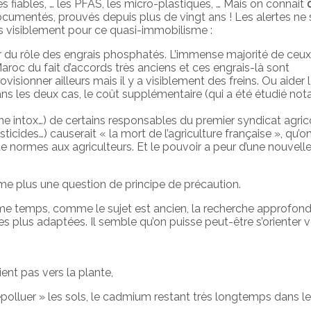
fiables, … les PFAS, les micro-plastiques, … Mais on connait
ocumentés, prouvés depuis plus de vingt ans ! Les alertes ne
es visiblement pour ce quasi-immobilisme :
r du rôle des engrais phosphatés. L’immense majorité de ceux
Maroc du fait d’accords très anciens et ces engrais-là sont
isionner ailleurs mais il y a visiblement des freins. Ou aider 
ans les deux cas, le coût supplémentaire (qui a été étudié n
 une intox…) de certains responsables du premier syndicat agri
icides…) causerait « la mort de l’agriculture française », qu’o
normes aux agriculteurs. Et le pouvoir a peur d’une nouvelle
me plus une question de principe de précaution.
e temps, comme le sujet est ancien, la recherche approfond
es plus adaptées. Il semble qu’on puisse peut-être s’orienter v
ent pas vers la plante,
 dépolluer » les sols, le cadmium restant très longtemps dans le