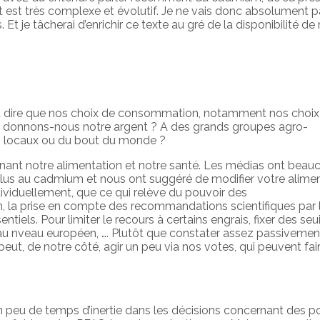
et est très complexe et évolutif. Je ne vais donc absolument p
Et je tâcherai d’enrichir ce texte au gré de la disponibilité de
eut dire que nos choix de consommation, notamment nos choix
qui donnons-nous notre argent ? A des grands groupes agro-
x, locaux ou du bout du monde ?
ncernant notre alimentation et notre santé. Les médias ont bea
plus au cadmium et nous ont suggéré de modifier votre alimen
ividuellement, que ce qui relève du pouvoir des
n, la prise en compte des recommandations scientifiques par 
ntiels. Pour limiter le recours à certains engrais, fixer des seui
uer au nveau européen, …. Plutôt que constater assez passiveme
peut, de notre côté, agir un peu via nos votes, qui peuvent fai
n peu de temps d’inertie dans les décisions concernant des p