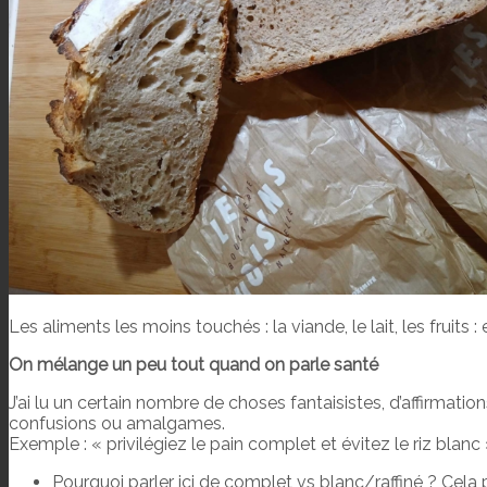
Les aliments les moins touchés : la viande, le lait, les fruits :
On mélange un peu tout quand on parle santé
J’ai lu un certain nombre de choses fantaisistes, d’affirmati
confusions ou amalgames.
Exemple : « privilégiez le pain complet et évitez le riz bla
Pourquoi parler ici de complet vs blanc/raffiné ? Cela