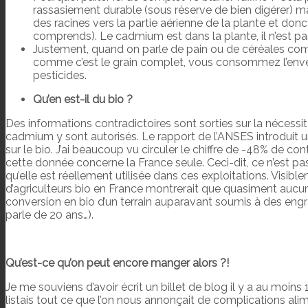
rassasiement durable (sous réserve de bien digérer) ma
des racines vers la partie aérienne de la plante et donc
comprends). Le cadmium est dans la plante, il n’est p
Justement, quand on parle de pain ou de céréales comp
comme c’est le grain complet, vous consommez l’envelo
pesticides.
Qu’en est-il du bio ?
Des informations contradictoires sont sorties sur la nécessité
cadmium y sont autorisés. Le rapport de l’ANSES introduit 
sur le bio. J’ai beaucoup vu circuler le chiffre de -48% de c
cette donnée concerne la France seule. Ceci-dit, ce n’est p
qu’elle est réellement utilisée dans ces exploitations. Visib
d’agriculteurs bio en France montrerait que quasiment aucu
conversion en bio d’un terrain auparavant soumis à des en
parle de 20 ans…).
Qu’est-ce qu’on peut encore manger alors ?!
Je me souviens d’avoir écrit un billet de blog il y a au moins 1
listais tout ce que l’on nous annonçait de complications alimen