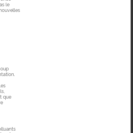
as le
 nouvelles
ucoup
tation.
les
ls,
nt que
re
olluants