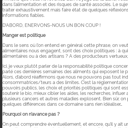
dans l’alimentation et des risques de santé associés. Le suj
traiter exhaustivement mais faire état de quelques réflexions. 
informations fiables.
D’ABORD, ENERVONS-NOUS UN BON COUP !
Manger est politique
Dans le sens où l’on entend en général cette phrase, on v
alimentaires nous engagent, sont des choix politiques : à 
alimentaires ou à des artisans ? A des producteurs vertueu
Ici, je veux plutôt parler de la responsabilité politique co
parlé ces dernières semaines des aliments qui exposent le 
Alors, d’abord réaffirmons que nous ne pouvons pas tout ind
consommatrices/teurs a des limites. C’est la réglementatio
pouvoirs publics, les choix et priorités politiques qui sont esse
soutenir le bio, mieux cibler les aides, les recherches, infl
plusieurs cancers et autres maladies explosent. Bien sûr, on 
quelques différences dans ce domaine sans rien idéaliser…
Pourquoi on n’avance pas ?
On peut comprendre éventuellement, et encore, qu’il y ait u