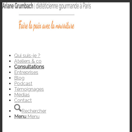
Qui suis-je ?
Ateliers & co
Consultations
Entreprises
Blog
Podcast
Témoignages
Médias
Contact
Rechercher
Menu
Menu