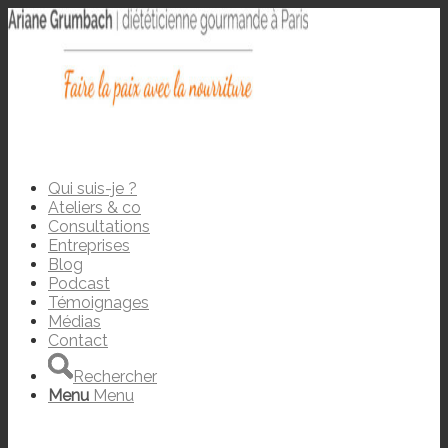
Qui suis-je ?
Ateliers & co
Consultations
Entreprises
Blog
Podcast
Témoignages
Médias
Contact
Rechercher
Menu
Menu