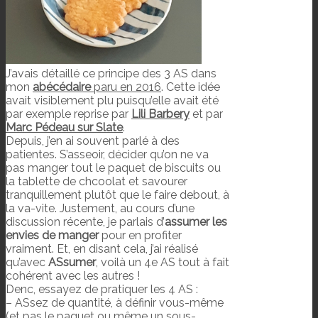
J’avais détaillé ce principe des 3 AS dans
mon
abécédaire
paru en 2016
. Cette idée
avait visiblement plu puisqu’elle avait été
par exemple reprise par
Lili Barbery
et par
Marc Pédeau sur Slate
.
Depuis, j’en ai souvent parlé à des
patientes. S’asseoir, décider qu’on ne va
pas manger tout le paquet de biscuits ou
la tablette de chcoolat et savourer
tranquillement plutôt que le faire debout, à
la va-vite. Justement, au cours d’une
discussion récente, je parlais d’
assumer les
envies de manger
pour en profiter
vraiment. Et, en disant cela, j’ai réalisé
qu’avec
ASsumer
, voilà un 4e AS tout à fait
cohérent avec les autres !
Denc, essayez de pratiquer les 4 AS :
– ASsez de quantité, à définir vous-même
(et pas le paquet ou même un sous-