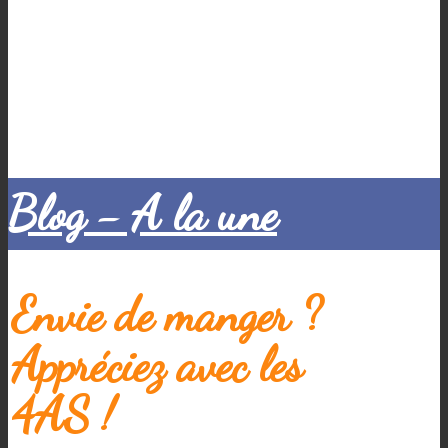
Blog - A la une
Envie de manger ?
Appréciez avec les
4AS !