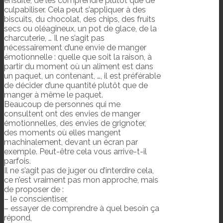
ensuite, de les comprendre plutôt que de
culpabiliser. Cela peut s’appliquer à des
biscuits, du chocolat, des chips, des fruits
secs ou oléagineux, un pot de glace, de la
charcuterie, … Il ne s’agit pas
nécessairement d’une envie de manger
émotionnelle : quelle que soit la raison, à
partir du moment où un aliment est dans
un paquet, un contenant, …, il est préférable
de décider d’une quantité plutôt que de
manger à même le paquet.
Beaucoup de personnes qui me
consultent ont des envies de manger
émotionnelles, des envies de grignoter,
des moments où elles mangent
machinalement, devant un écran par
exemple. Peut-être cela vous arrive-t-il
parfois.
Il ne s’agit pas de juger ou d’interdire cela,
ce n’est vraiment pas mon approche, mais
de proposer de :
– le conscientiser,
– essayer de comprendre à quel besoin ça
répond,