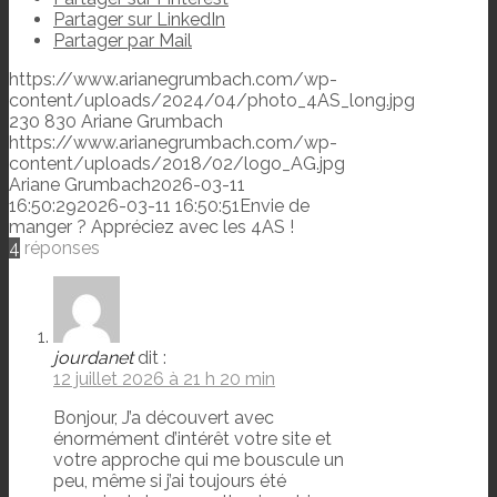
Partager sur LinkedIn
Partager par Mail
https://www.arianegrumbach.com/wp-
content/uploads/2024/04/photo_4AS_long.jpg
230
830
Ariane Grumbach
https://www.arianegrumbach.com/wp-
content/uploads/2018/02/logo_AG.jpg
Ariane Grumbach
2026-03-11
16:50:29
2026-03-11 16:50:51
Envie de
manger ? Appréciez avec les 4AS !
4
réponses
jourdanet
dit :
12 juillet 2026 à 21 h 20 min
Bonjour, J’a découvert avec
énormément d’intérêt votre site et
votre approche qui me bouscule un
peu, même si j’ai toujours été