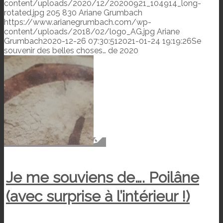
content/uploads/2020/12/20200921_104914_long-
rotated.jpg
205
830
Ariane Grumbach
https://www.arianegrumbach.com/wp-
content/uploads/2018/02/logo_AG.jpg
Ariane
Grumbach
2020-12-26 07:30:51
2021-01-24 19:19:26
Se
souvenir des belles choses… de 2020
Je me souviens de…. Poilâne
(avec surprise à l’intérieur !)