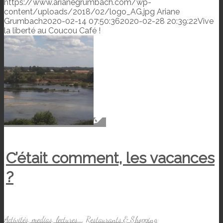
https://www.arianegrumbach.com/wp-
content/uploads/2018/02/logo_AG.jpg
Ariane
Grumbach
2020-02-14 07:50:36
2020-02-28 20:39:22
Vive
la liberté au Coucou Café !
C’était comment, les vacances
?
Activités, medias, lectures...
,
Restaurants & Shopping