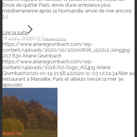
Envie de quitter Paris, envie d’une ambiance plus
méditerranénne après la Normandie, envie de mer encore,
[…]
Lire la suite
19 octobre 2020
/
0 Commentaires
https://www.arianegrumbach.com/wp-
content/uploads/2020/10/20200806_152212_long.jpg
207
830
Ariane Grumbach
https://www.arianegrumbach.com/wp-
content/uploads/2018/02/logo_AG.jpg
Ariane
Grumbach
2020-10-19 21:58:42
2020-11-03 12:24:34
Aller au
restaurant à Marseille, Paris et ailleurs (revoir la mer 3e
épisode)