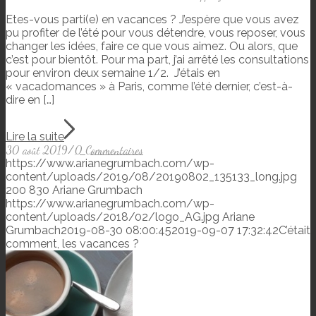
Etes-vous parti(e) en vacances ? J’espère que vous avez
pu profiter de l’été pour vous détendre, vous reposer, vous
changer les idées, faire ce que vous aimez. Ou alors, que
c’est pour bientôt. Pour ma part, j’ai arrêté les consultations
pour environ deux semaine 1/2. J’étais en
« vacadomances » à Paris, comme l’été dernier, c’est-à-
dire en […]
Lire la suite
30 août 2019
/
0 Commentaires
https://www.arianegrumbach.com/wp-
content/uploads/2019/08/20190802_135133_long.jpg
200
830
Ariane Grumbach
https://www.arianegrumbach.com/wp-
content/uploads/2018/02/logo_AG.jpg
Ariane
Grumbach
2019-08-30 08:00:45
2019-09-07 17:32:42
C’était
comment, les vacances ?