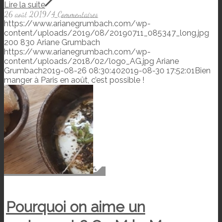
Lire la suite
26 août 2019
/
4 Commentaires
https://www.arianegrumbach.com/wp-
content/uploads/2019/08/20190711_085347_long.jpg
200
830
Ariane Grumbach
https://www.arianegrumbach.com/wp-
content/uploads/2018/02/logo_AG.jpg
Ariane
Grumbach
2019-08-26 08:30:40
2019-08-30 17:52:01
Bien
manger à Paris en août, c’est possible !
Pourquoi on aime un