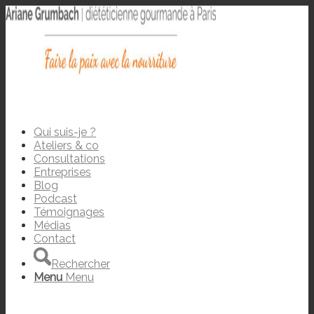
Qui suis-je ?
Ateliers & co
Consultations
Entreprises
Blog
Podcast
Témoignages
Médias
Contact
Rechercher
Menu
Menu