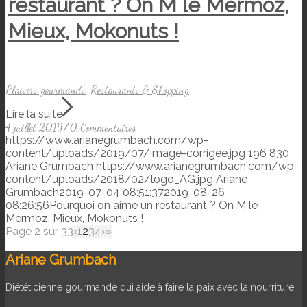
restaurant ? On M le Mermoz,
Mieux, Mokonuts !
Plaisirs gourmands
,
Restaurants & Shopping
Lire la suite
4 juillet 2019
/
0 Commentaires
https://www.arianegrumbach.com/wp-
content/uploads/2019/07/image-corrigee.jpg
196
830
Ariane Grumbach
https://www.arianegrumbach.com/wp-
content/uploads/2018/02/logo_AG.jpg
Ariane
Grumbach
2019-07-04 08:51:37
2019-08-26
08:26:56
Pourquoi on aime un restaurant ? On M le
Mermoz, Mieux, Mokonuts !
Page 2 sur 33
‹
1
2
3
4
›
»
Ariane Grumbach
Diététicienne gourmande qui aide à faire la paix avec la nourriture.