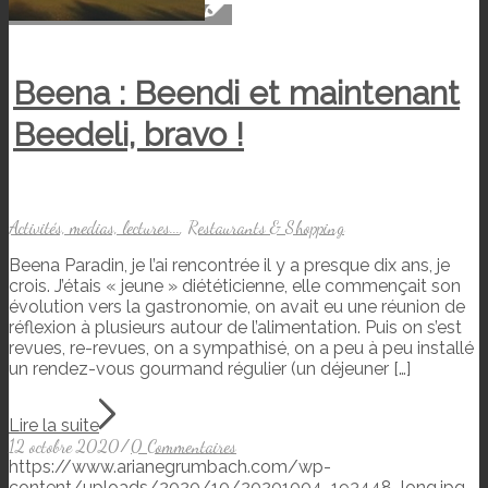
Beena : Beendi et maintenant
Beedeli, bravo !
Activités, medias, lectures...
,
Restaurants & Shopping
Beena Paradin, je l’ai rencontrée il y a presque dix ans, je
crois. J’étais « jeune » diététicienne, elle commençait son
évolution vers la gastronomie, on avait eu une réunion de
réflexion à plusieurs autour de l’alimentation. Puis on s’est
revues, re-revues, on a sympathisé, on a peu à peu installé
un rendez-vous gourmand régulier (un déjeuner […]
Lire la suite
12 octobre 2020
/
0 Commentaires
https://www.arianegrumbach.com/wp-
content/uploads/2020/10/20201004_193448_long.jpg