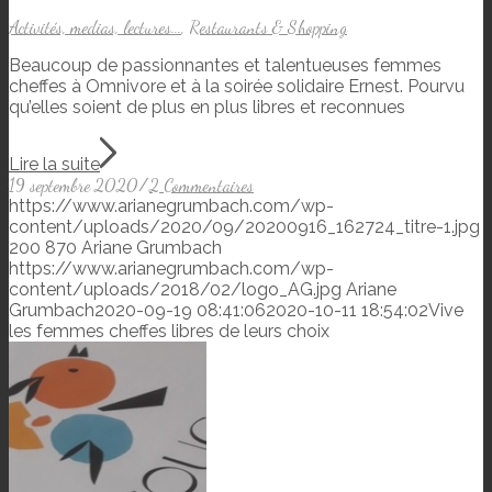
Activités, medias, lectures...
,
Restaurants & Shopping
Beaucoup de passionnantes et talentueuses femmes
cheffes à Omnivore et à la soirée solidaire Ernest. Pourvu
qu’elles soient de plus en plus libres et reconnues
Lire la suite
19 septembre 2020
/
2 Commentaires
https://www.arianegrumbach.com/wp-
content/uploads/2020/09/20200916_162724_titre-1.jpg
200
870
Ariane Grumbach
https://www.arianegrumbach.com/wp-
content/uploads/2018/02/logo_AG.jpg
Ariane
Grumbach
2020-09-19 08:41:06
2020-10-11 18:54:02
Vive
les femmes cheffes libres de leurs choix