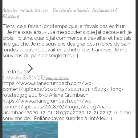
Activités, medias, lectures...
,
Du côté des aliments
,
Restaurants &
Shopping
Tiens, cela faisait longtemps que je n’avais pas écrit un
« Je me souviens…« . Je me souviens que j’ai découvert, je
crois, Poilâne, quand j’ai commencé à travailler et habitais
rive gauche, Je me souviens des grandes mîches de pain
rondes et qu’on pouvait en acheter des tranches, Je me
souviens du pain de seigle très […]
Lire la suite
1 décembre 2020
/
27 Commentaires
https://www.arianegrumbach.com/wp-
content/uploads/2020/12/20201201_160737_long-
rotated.jpg
200
830
Ariane Grumbach
https://www.arianegrumbach.com/wp-
content/uploads/2018/02/logo_AG.jpg
Ariane
Grumbach
2020-12-01 18:03:29
2020-12-21 22:17:16
Je me
souviens de…. Poilâne (avec surprise à l’intérieur !)