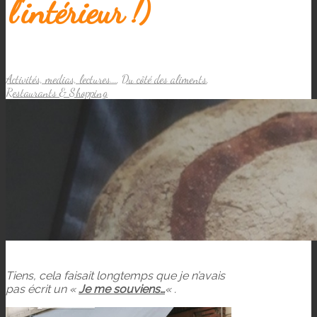
l’intérieur !)
Activités, medias, lectures...
,
Du côté des aliments
,
Restaurants & Shopping
Tiens, cela faisait longtemps que je n’avais
pas écrit un «
Je me souviens…
« .