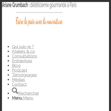
Qui suis-je ?
Ateliers & co
Consultations
Entreprises
Blog
Podcast
Témoignages
Médias
Contact
Rechercher
Menu
Menu