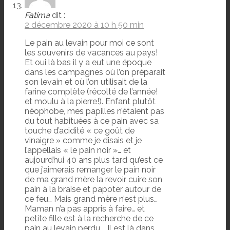
Fatima
dit :
2 décembre 2020 à 10 h 50 min
Le pain au levain pour moi ce sont
les souvenirs de vacances au pays!
Et oui là bas il y a eut une époque
dans les campagnes où l’on préparait
son levain et où l’on utilisait de la
farine complète (récolté de l’année!
et moulu à la pierre!). Enfant plutôt
néophobe, mes papilles n’étaient pas
du tout habituées à ce pain avec sa
touche d’acidité « ce goût de
vinaigre » comme je disais et je
l’appellais « le pain noir »… et
aujourd’hui 40 ans plus tard qu’est ce
que j’aimerais remanger le pain noir
de ma grand mère la revoir cuire son
pain à la braise et papoter autour de
ce feu… Mais grand mère n’est plus…
Maman n’a pas appris à faire… et
petite fille est à la recherche de ce
pain au levain perdu…. Il est là dans