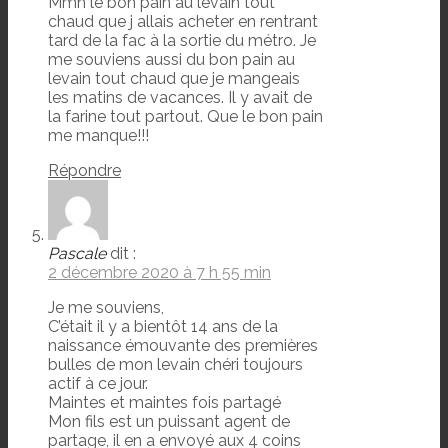
Mmh le bon pain au levain tout
chaud que j allais acheter en rentrant
tard de la fac à la sortie du métro. Je
me souviens aussi du bon pain au
levain tout chaud que je mangeais
les matins de vacances. Il y avait de
la farine tout partout. Que le bon pain
me manque!!!
Répondre
Pascale
dit :
2 décembre 2020 à 7 h 55 min
Je me souviens,
C’était il y a bientôt 14 ans de la
naissance émouvante des premières
bulles de mon levain chéri toujours
actif à ce jour.
Maintes et maintes fois partagé
Mon fils est un puissant agent de
partage, il en a envoyé aux 4 coins