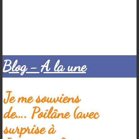
Blog - A la une
Je me souviens
de…. Poilâne (avec
surprise à