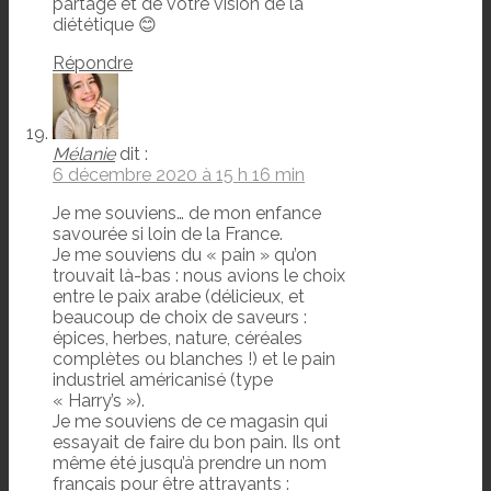
partage et de votre vision de la
diététique 😊
Répondre
Mélanie
dit :
6 décembre 2020 à 15 h 16 min
Je me souviens… de mon enfance
savourée si loin de la France.
Je me souviens du « pain » qu’on
trouvait là-bas : nous avions le choix
entre le paix arabe (délicieux, et
beaucoup de choix de saveurs :
épices, herbes, nature, céréales
complètes ou blanches !) et le pain
industriel américanisé (type
« Harry’s »).
Je me souviens de ce magasin qui
essayait de faire du bon pain. Ils ont
même été jusqu’à prendre un nom
français pour être attrayants :