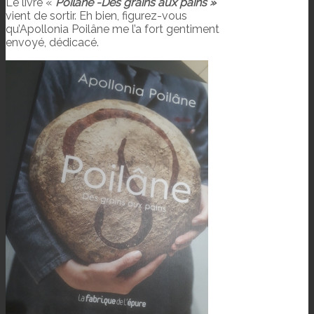
Le livre «
Poilâne -Des grains aux pains »
vient de sortir. Eh bien, figurez-vous
qu’Apollonia Poilâne me l’a fort gentiment
envoyé, dédicacé.