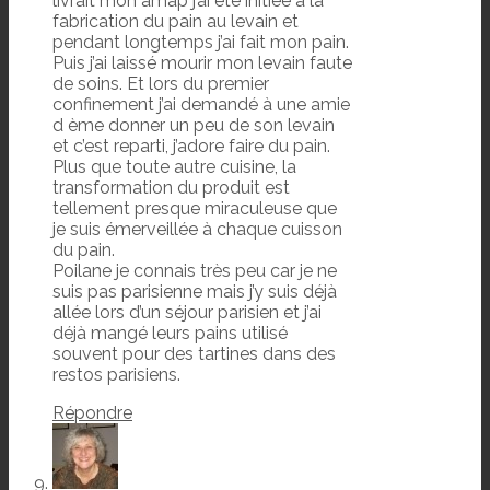
livrait mon amap j’ai été initiée à la
fabrication du pain au levain et
pendant longtemps j’ai fait mon pain.
Puis j’ai laissé mourir mon levain faute
de soins. Et lors du premier
confinement j’ai demandé à une amie
d ème donner un peu de son levain
et c’est reparti, j’adore faire du pain.
Plus que toute autre cuisine, la
transformation du produit est
tellement presque miraculeuse que
je suis émerveillée à chaque cuisson
du pain.
Poilane je connais très peu car je ne
suis pas parisienne mais j’y suis déjà
allée lors d’un séjour parisien et j’ai
déjà mangé leurs pains utilisé
souvent pour des tartines dans des
restos parisiens.
Répondre