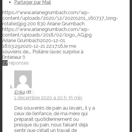
Partager par Mail
https://www.arianegrumbach.com/wp-
content/uploads/2020/12/20201201_160737_long-
rotated.jpg
200
830
Ariane Grumbach
https://www.arianegrumbach.com/wp-
content/uploads/2018/02/logo_AG.jpg
Ariane Grumbach
2020-12-01
18:03:29
2020-12-21 22:17:16
Je me
souviens de…. Poilâne (avec surprise à
l’intérieur !)
27
réponses
Erika
dit :
1 décembre 2020 à 20 h 35 min
Des souvenirs de pain au levain… il y a
ceux de l’enfance, de ma mère qui
préparait quotidiennement ou
presque du pain, nous faisant déjà
sentir que c’était un travail de