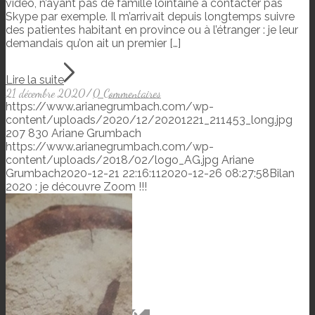
vidéo, n’ayant pas de famille lointaine à contacter pas
Skype par exemple. Il m’arrivait depuis longtemps suivre
des patientes habitant en province ou à l’étranger : je leur
demandais qu’on ait un premier […]
Lire la suite
21 décembre 2020
/
0 Commentaires
https://www.arianegrumbach.com/wp-
content/uploads/2020/12/20201221_211453_long.jpg
207
830
Ariane Grumbach
https://www.arianegrumbach.com/wp-
content/uploads/2018/02/logo_AG.jpg
Ariane
Grumbach
2020-12-21 22:16:11
2020-12-26 08:27:58
Bilan
2020 : je découvre Zoom !!!