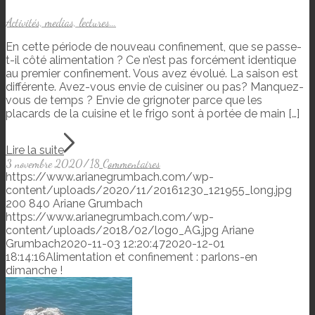
Activités, medias, lectures...
En cette période de nouveau confinement, que se passe-
t-il côté alimentation ? Ce n’est pas forcément identique
au premier confinement. Vous avez évolué. La saison est
différente. Avez-vous envie de cuisiner ou pas? Manquez-
vous de temps ? Envie de grignoter parce que les
placards de la cuisine et le frigo sont à portée de main […]
Lire la suite
3 novembre 2020
/
18 Commentaires
https://www.arianegrumbach.com/wp-
content/uploads/2020/11/20161230_121955_long.jpg
200
840
Ariane Grumbach
https://www.arianegrumbach.com/wp-
content/uploads/2018/02/logo_AG.jpg
Ariane
Grumbach
2020-11-03 12:20:47
2020-12-01
18:14:16
Alimentation et confinement : parlons-en
dimanche !