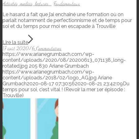
Activités, medias, lectures...
,
Fondamentaux
Le hasard a fait que j’ai enchaîné une formation où on
parlait notamment de perfectionnisme et de temps pour
soi et du temps pour moi en escapade à Trouville
Lire la suite
17 août 2020
/
6 Commentaires
https://www.arianegrumbach.com/wp-
content/uploads/2020/08/20200613_071138_long-
rotated.jpg
205
830
Ariane Grumbach
https://www.arianegrumbach.com/wp-
content/uploads/2018/02/logo_AG.jpg
Ariane
Grumbach
2020-08-17 07:30:56
2020-08-21 23:42:09
Du
temps pour soi, c’est vital ! (Revoir la mer 1er épisode :
Trouville)