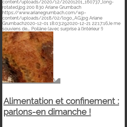
content/uploads/2020/12/20201201_160737_long-
rotated.jpg
200
830
Ariane Grumbach
https://www.arianegrumbach.com/wp-
content/uploads/2018/02/logo_AG.jpg
Ariane
Grumbach
2020-12-01 18:03:29
2020-12-21 22:17:16
Je me
souviens de…. Poilâne (avec surprise à l’intérieur !)
Alimentation et confinement :
parlons-en dimanche !