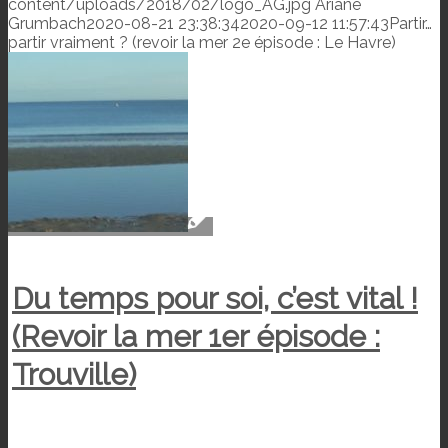
content/uploads/2018/02/logo_AG.jpg
Ariane
Grumbach
2020-08-21 23:38:34
2020-09-12 11:57:43
Partir…
partir vraiment ? (revoir la mer 2e épisode : Le Havre)
Du temps pour soi, c’est vital !
(Revoir la mer 1er épisode :
Trouville)