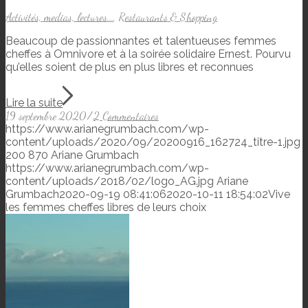
Activités, medias, lectures...
,
Restaurants & Shopping
Beaucoup de passionnantes et talentueuses femmes
cheffes à Omnivore et à la soirée solidaire Ernest. Pourvu
qu’elles soient de plus en plus libres et reconnues
Lire la suite
19 septembre 2020
/
2 Commentaires
https://www.arianegrumbach.com/wp-
content/uploads/2020/09/20200916_162724_titre-1.jpg
200
870
Ariane Grumbach
https://www.arianegrumbach.com/wp-
content/uploads/2018/02/logo_AG.jpg
Ariane
Grumbach
2020-09-19 08:41:06
2020-10-11 18:54:02
Vive
les femmes cheffes libres de leurs choix