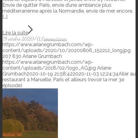
Envie de quitter Paris, envie d’une ambiance plus
méditerranénne après la Normandie, envie de mer encore,
[…]
Lire la suite
19 octobre 2020
/
0 Commentaires
https://www.arianegrumbach.com/wp-
content/uploads/2020/10/20200806_152212_long.jpg
207
830
Ariane Grumbach
https://www.arianegrumbach.com/wp-
content/uploads/2018/02/logo_AG.jpg
Ariane
Grumbach
2020-10-19 21:58:42
2020-11-03 12:24:34
Aller au
restaurant à Marseille, Paris et ailleurs (revoir la mer 3e
épisode)