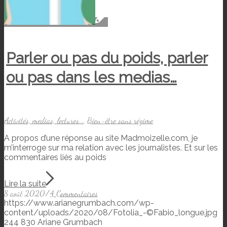
Parler ou pas du poids, parler
ou pas dans les medias…
Activités, medias, lectures...
,
Bien-être sans régime
A propos d’une réponse au site Madmoizelle.com, je
m’interroge sur ma relation avec les journalistes. Et sur les
commentaires liés au poids
Lire la suite
8 août 2020
/
4 Commentaires
https://www.arianegrumbach.com/wp-
content/uploads/2020/08/Fotolia_-©Fabio_longue.jpg
244
830
Ariane Grumbach