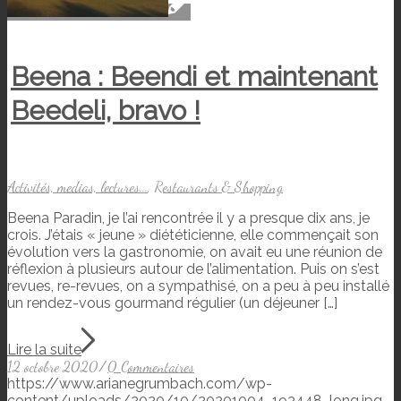
Beena : Beendi et maintenant
Beedeli, bravo !
Activités, medias, lectures...
,
Restaurants & Shopping
Beena Paradin, je l’ai rencontrée il y a presque dix ans, je
crois. J’étais « jeune » diététicienne, elle commençait son
évolution vers la gastronomie, on avait eu une réunion de
réflexion à plusieurs autour de l’alimentation. Puis on s’est
revues, re-revues, on a sympathisé, on a peu à peu installé
un rendez-vous gourmand régulier (un déjeuner […]
Lire la suite
12 octobre 2020
/
0 Commentaires
https://www.arianegrumbach.com/wp-
content/uploads/2020/10/20201004_193448_long.jpg