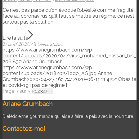
Ce n’est pas parce qu’on évoque l’obésité comme fragilité
face au coronavirus qu’il faut se mettre au régime, ce n’est
surtout pas la solution
Lire la suite
27 avril 2020
/
8 Commentaires
https://www.arianegrumbach.com/wp-
content/uploads/2020/04/virus_mohamed_hassan_bis_lig
206
830
Ariane Grumbach
https://www.arianegrumbach.com/wp-
content/uploads/2018/02/logo_AG.jpg
Ariane
Grumbach
2020-04-27 16:17:41
2020-06-11 11:42:21
Obésité
et covid-19 : pas de régime !
Page 3 sur 53
‹
1
2
3
4
5
›
»
Ariane Grumbach
Diététicienne gourmande qui aide à faire la paix avec la nourriture.
Contactez-moi