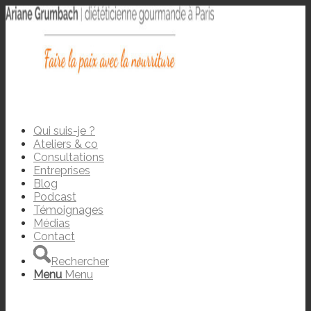
Qui suis-je ?
Ateliers & co
Consultations
Entreprises
Blog
Podcast
Témoignages
Médias
Contact
Rechercher
Menu
Menu