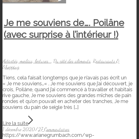
Je me souviens de…. Poilâne
(avec surprise à l’intérieur !)
Activités, medias, lectures...
,
Du côté des aliments
,
Restaurants &
Shopping
Tiens, cela faisait longtemps que je n’avais pas écrit un
« Je me souviens…« . Je me souviens que j’ai découvert, je
crois, Poilâne, quand j’ai commencé à travailler et habitais
rive gauche, Je me souviens des grandes mîches de pain
rondes et qu’on pouvait en acheter des tranches, Je me
souviens du pain de seigle très […]
Lire la suite
1 décembre 2020
/
27 Commentaires
https://www.arianegrumbach.com/wp-