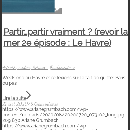
Partir…partir vraiment ? (revoir la
mer 2e épisode : Le Havre)
Activités, medias, lectures...
,
Fondamentaux
Week-end au Havre et réflexions sur le fait de quitter Paris
ou pas
Lire la suite
21 août 2020
/
5 Commentaires
https://www.arianegrumbach.com/wp-
content/uploads/2020/08/20200720_073102_long.jpg
209
830
Ariane Grumbach
https://www.arianegrumbach.com/wp-