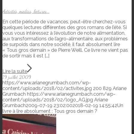
Activités, medias, lectures...
En cette période de vacances, peut-être cherchez-vous
quelques lectures différentes des gros romans de l’été. Si
vous vous intéressez à l’évolution de notre alimentation,
aux transformations de l’agro-alimentaire, aux problèmes
de surpoids dans notre société, il faut absolument lire
« Tous gros demain » de Pierre Weill. Ce livre ne vient pas
de sortir mais il est […]
Lire la suite
19 juillet 2009
https://www.arianegrumbach.com/wp-
content/uploads/2018/02/activites.jpg
200
829
Ariane
Grumbach
https://www.arianegrumbach.com/wp-
content/uploads/2018/02/logo_AG.jpg
Ariane
Grumbach
2009-07-19 23:02:00
2018-02-19 14:55:42
Un
livre à lire absolument : Tous gros demain ?