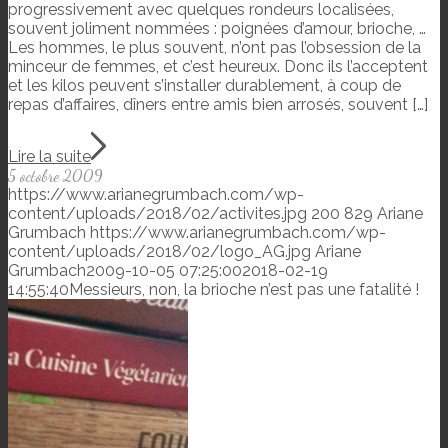
progressivement avec quelques rondeurs localisées,
souvent joliment nommées : poignées d’amour, brioche, …
Les hommes, le plus souvent, n’ont pas l’obsession de la
minceur de femmes, et c’est heureux. Donc ils l’acceptent
et les kilos peuvent s’installer durablement, à coup de
repas d’affaires, dîners entre amis bien arrosés, souvent […]
Lire la suite
5 octobre 2009
https://www.arianegrumbach.com/wp-
content/uploads/2018/02/activites.jpg
200
829
Ariane
Grumbach
https://www.arianegrumbach.com/wp-
content/uploads/2018/02/logo_AG.jpg
Ariane
Grumbach
2009-10-05 07:25:00
2018-02-19
14:55:40
Messieurs, non, la brioche n’est pas une fatalité !