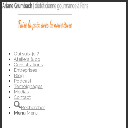
Qui suis-je ?
Ateliers & co
Consultations
Entreprises
Blog
Podcast
Témoignages
Médias
Contact
Rechercher
Menu
Menu