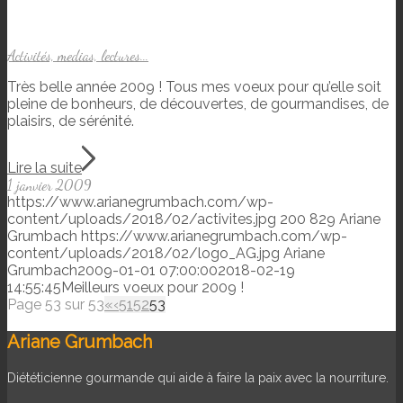
Activités, medias, lectures...
Très belle année 2009 ! Tous mes voeux pour qu’elle soit
pleine de bonheurs, de découvertes, de gourmandises, de
plaisirs, de sérénité.
Lire la suite
1 janvier 2009
https://www.arianegrumbach.com/wp-
content/uploads/2018/02/activites.jpg
200
829
Ariane
Grumbach
https://www.arianegrumbach.com/wp-
content/uploads/2018/02/logo_AG.jpg
Ariane
Grumbach
2009-01-01 07:00:00
2018-02-19
14:55:45
Meilleurs voeux pour 2009 !
Page 53 sur 53
«
‹
51
52
53
Ariane Grumbach
Diététicienne gourmande qui aide à faire la paix avec la nourriture.