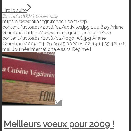
Lire la suite
29 avril 2009
/
1 Commentaire
https://www.arianegrumbach.com/wp-
content/uploads/2018/02/activites.jpg
200
829
Ariane
Grumbach
https://www.arianegrumbach.com/wp-
content/uploads/2018/02/logo_AG.jpg
Ariane
Grumbach
2009-04-29 09:45:00
2018-02-19 14:55:42
Le 6
mai, Journée internationale sans Régime !
Meilleurs voeux pour 2009 !