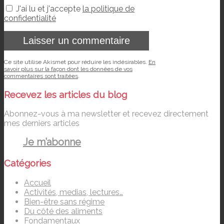
J'ai lu et j'accepte
la politique de
confidentialité
Ce site utilise Akismet pour réduire les indésirables.
En
savoir plus sur la façon dont les données de vos
commentaires sont traitées
.
Recevez les articles du blog
Abonnez-vous à ma newsletter et recevez directement
mes derniers articles
Je m’abonne
Catégories
Accueil
Activités, medias, lectures…
Bien-être sans régime
Du côté des aliments
Fondamentaux