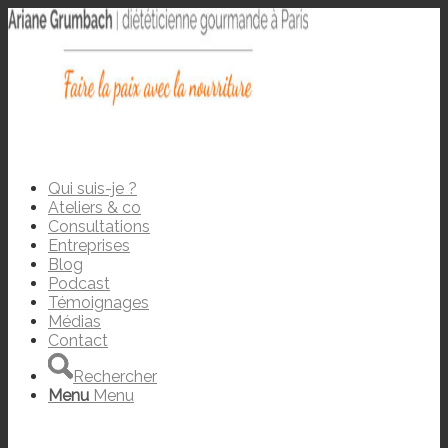
Qui suis-je ?
Ateliers & co
Consultations
Entreprises
Blog
Podcast
Témoignages
Médias
Contact
Rechercher
Menu
Menu