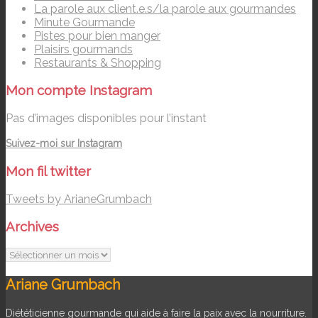
La parole aux client.e.s/la parole aux gourmandes
Minute Gourmande
Pistes pour bien manger
Plaisirs gourmands
Restaurants & Shopping
Mon compte Instagram
Pas d’images disponibles pour l’instant
Suivez-moi sur Instagram
Mon fil twitter
Tweets by ArianeGrumbach
Archives
Archives
Ariane Grumbach
Diététicienne gourmande qui aide à faire la paix avec la nourriture.