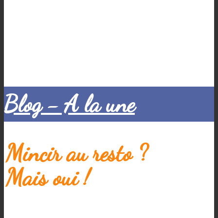
Blog - A la une
Mincir au resto ?
Mais oui !