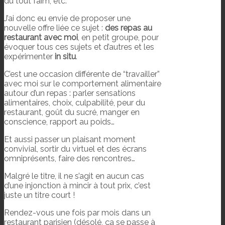
du tout faim, etc.
J’ai donc eu envie de proposer une
nouvelle offre liée ce sujet :
des repas au
restaurant avec moi
, en petit groupe, pour
évoquer tous ces sujets et d’autres et les
expérimenter
in situ
.
C’est une occasion différente de “travailler”
avec moi sur le comportement alimentaire
autour d’un repas : parler sensations
alimentaires, choix, culpabilité, peur du
restaurant, goût du sucré, manger en
conscience, rapport au poids…
Et aussi passer un plaisant moment
convivial, sortir du virtuel et des écrans
omniprésents, faire des rencontres…
Malgré le titre, il ne s’agit en aucun cas
d’une injonction à mincir à tout prix, c’est
juste un titre court !
Rendez-vous une fois par mois dans un
restaurant parisien (désolé, ça se passe à