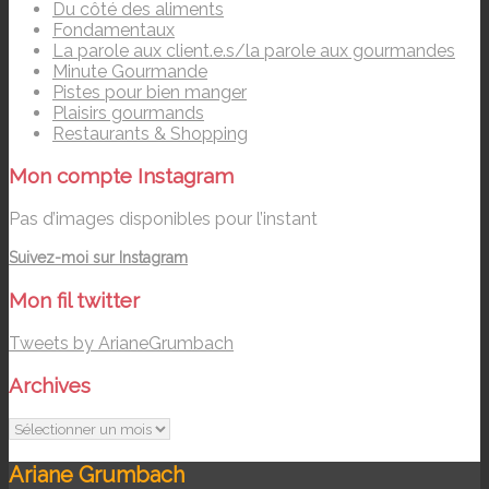
Du côté des aliments
Fondamentaux
La parole aux client.e.s/la parole aux gourmandes
Minute Gourmande
Pistes pour bien manger
Plaisirs gourmands
Restaurants & Shopping
Mon compte Instagram
Pas d’images disponibles pour l’instant
Suivez-moi sur Instagram
Mon fil twitter
Tweets by ArianeGrumbach
Archives
Archives
Ariane Grumbach