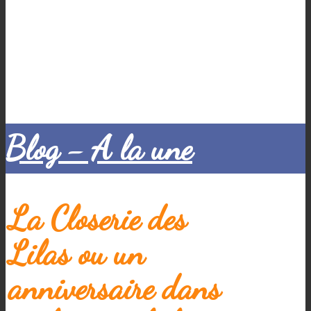
Blog - A la une
La Closerie des
Lilas ou un
anniversaire dans