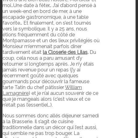
moi…Une date à fêter… J’ai d’abord pensé à
un week-end en bord de mer, à une
escapade gastronomique, à une table
favorite… Et finalement, on s’est tournés
vers le symbolique. Il y a 25 ans, nous
étions fréquemment du côté de
Montparnasse et un des lieux privilégiés où
Monsieur m’emmenait parfois dîner
tardivement était
la Closerie des Lilas
.
Du
coup, cela nous a paru amusant d’y
retourner si longtemps après. Je n’y étais
jamais revenue pour un repas (j’y ai
récemment goûté avec quelques
gourmands pour découvrir la fameuse
tarte Tatin du chef pâtissier
William
Lamagnère
) et je n’ai aucun souvenir de ce
que je mangeais alors (c’est vieux et ce
n’était pas l’essentiel…).
Nous sommes donc allés déjeuner samedi
à la Brasserie. Il s’agit de cuisine
traditionnelle dans un décor qui l’est aussi,
qui semble ne pas trop bouger. La