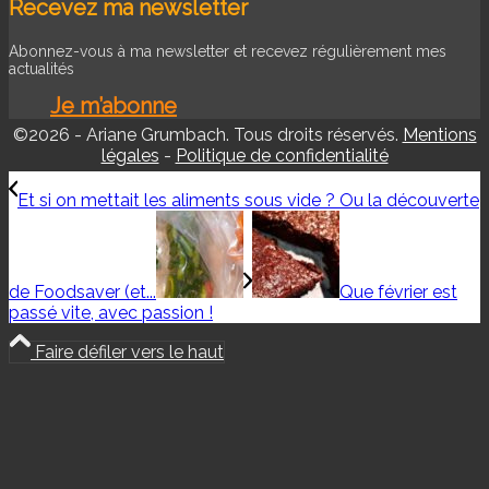
Recevez ma newsletter
Abonnez-vous à ma newsletter et recevez régulièrement mes
actualités
Je m’abonne
©2026 - Ariane Grumbach. Tous droits réservés.
Mentions
légales
-
Politique de confidentialité
Et si on mettait les aliments sous vide ? Ou la découverte
de Foodsaver (et...
Que février est
passé vite, avec passion !
Faire défiler vers le haut