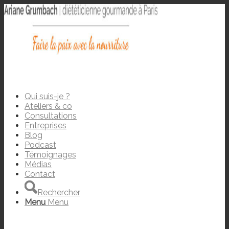
Qui suis-je ?
Ateliers & co
Consultations
Entreprises
Blog
Podcast
Témoignages
Médias
Contact
Rechercher
Menu
Menu