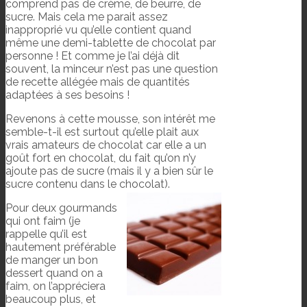
comprend pas de crème, de beurre, de
sucre. Mais cela me parait assez
inapproprié vu qu’elle contient quand
même une demi-tablette de chocolat par
personne ! Et comme je l’ai déjà dit
souvent, la minceur n’est pas une question
de recette allégée mais de quantités
adaptées à ses besoins !
Revenons à cette mousse, son intérêt me
semble-t-il est surtout qu’elle plait aux
vrais amateurs de chocolat car elle a un
goût fort en chocolat, du fait qu’on n’y
ajoute pas de sucre (mais il y a bien sûr le
sucre contenu dans le chocolat).
Pour deux gourmands
qui ont faim (je
rappelle qu’il est
hautement préférable
de manger un bon
dessert quand on a
faim, on l’appréciera
beaucoup plus, et