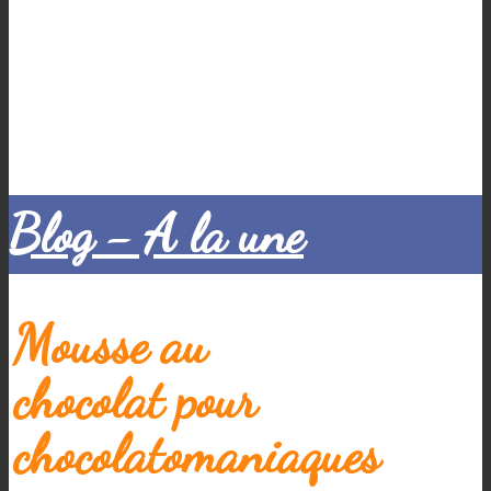
Blog - A la une
Mousse au
chocolat pour
chocolatomaniaques