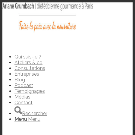
Qui suis-je ?
Ateliers & co
Consultations
Entreprises
Blog
Podcast
Témoignages
Médias
Contact
Rechercher
Menu
Menu