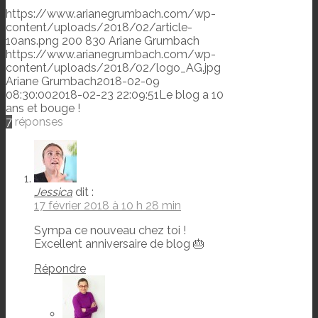
https://www.arianegrumbach.com/wp-
content/uploads/2018/02/article-
10ans.png
200
830
Ariane Grumbach
https://www.arianegrumbach.com/wp-
content/uploads/2018/02/logo_AG.jpg
Ariane Grumbach
2018-02-09
08:30:00
2018-02-23 22:09:51
Le blog a 10
ans et bouge !
7
réponses
Jessica
dit :
17 février 2018 à 10 h 28 min
Sympa ce nouveau chez toi !
Excellent anniversaire de blog 🎂
Répondre