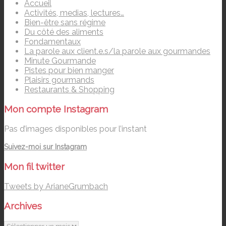
Accueil
Activités, medias, lectures…
Bien-être sans régime
Du côté des aliments
Fondamentaux
La parole aux client.e.s/la parole aux gourmandes
Minute Gourmande
Pistes pour bien manger
Plaisirs gourmands
Restaurants & Shopping
Mon compte Instagram
Pas d’images disponibles pour l’instant
Suivez-moi sur Instagram
Mon fil twitter
Tweets by ArianeGrumbach
Archives
Archives