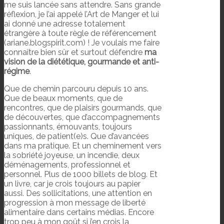
me suis lancée sans attendre. Sans grande
réflexion, je l’ai appelé l’Art de Manger et lui
ai donné une adresse totalement
étrangère à toute règle de référencement
(ariane.blogspirit.com) ! Je voulais me faire
connaître bien sûr et surtout défendre
ma
vision de la diététique, gourmande et anti-
régime
.
Que de chemin parcouru depuis 10 ans.
Que de beaux moments, que de
rencontres, que de plaisirs gourmands, que
de découvertes, que d’accompagnements
passionnants, émouvants, toujours
uniques, de patient(e)s. Que d’avancées
dans ma pratique. Et un cheminement vers
la sobriété joyeuse, un incendie, deux
déménagements, professionnel et
personnel. Plus de 1000 billets de blog. Et
un livre, car je crois toujours au papier
aussi. Des sollicitations, une attention en
progression à mon message de liberté
alimentaire dans certains médias. Encore
trop peu à mon goût si j’en crois la