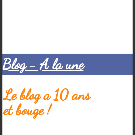
Blog - A la une
Le blog a 10 ans
et bouge !