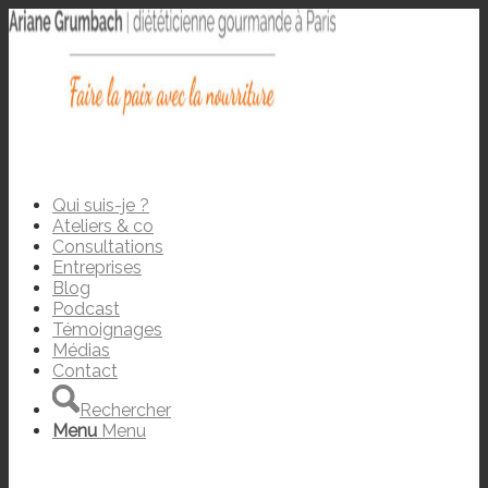
Qui suis-je ?
Ateliers & co
Consultations
Entreprises
Blog
Podcast
Témoignages
Médias
Contact
Rechercher
Menu
Menu