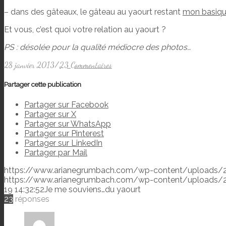
– dans des gâteaux, le gâteau au yaourt restant
mon basiqu
Et vous, c’est quoi votre relation au yaourt ?
PS : désolée pour la qualité médiocre des photos…
28 janvier 2013
/
23 Commentaires
Partager cette publication
Partager sur Facebook
Partager sur X
Partager sur WhatsApp
Partager sur Pinterest
Partager sur LinkedIn
Partager par Mail
https://www.arianegrumbach.com/wp-content/uploads/2
https://www.arianegrumbach.com/wp-content/uploads/
19 14:32:52
Je me souviens…du yaourt
23
réponses