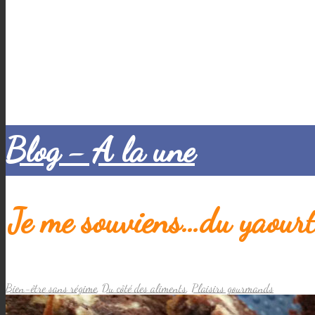
Blog - A la une
Je me souviens…du yaour
Bien-être sans régime
,
Du côté des aliments
,
Plaisirs gourmands