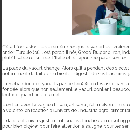
C’était l’occasion de se remémorer que le yaourt est vraime
entier. Turquie (où il est parait-il né), Grèce, Bulgarie, Iran, 
plutôt salée ou sucrée. L’Italie et le Japon me paraissent en 
La place du yaourt change. Alors qu’il a pendant des siècle
notamment du fait de du bienfait digestif de ses bactéries, j’
– un abandon des yaourts par certain(e)s en les associant à
fondée, alors que non seulement le yaourt contient beaucoup
lactose quand on a du mal
.
– en lien avec la vague du sain, artisanal, fait maison, un r
à volonté, en réaction à l’univers de l’industrie agro-alimentai
– dans cet univers justement, une avalanche de marketing po
pour bien digérer, pour faire attention à sa ligne, pour les 