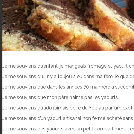
Je me souviens qu’enfant, je mangeais fromage et yaourt cha
Je me souviens qu’il n’y a toujours eu dans ma famille que d
Je me souviens que dans les années 70 ma mère a succomb
Je me souviens que mon père n’aime pas les yaourts.
Je me souviens qu’ado j’aimais boire du Yop au parfum exotiqu
Je me souviens d’un yaourt artisanal non fermé acheté sans 
Je me souviens des yaourts avec un petit compartiment cé