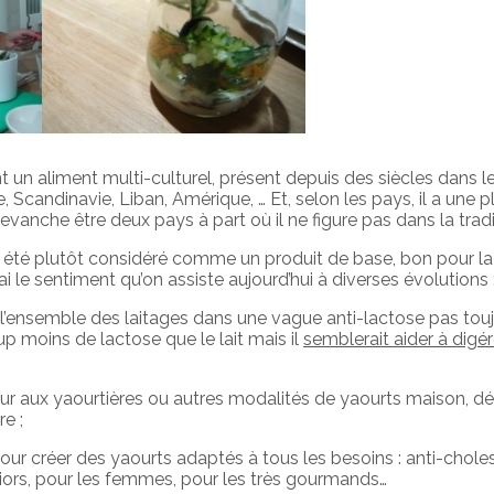
nt un aliment multi-culturel, présent depuis des siècles dans
Inde, Scandinavie, Liban, Amérique, … Et, selon les pays, il a une 
revanche être deux pays à part où il ne figure pas dans la trad
s été plutôt considéré comme un produit de base, bon pour la
ai le sentiment qu’on assiste aujourd’hui à diverses évolutions 
 l’ensemble des laitages dans une vague anti-lactose pas tou
 moins de lactose que le lait mais il
semblerait aider à digér
etour aux yaourtières ou autres modalités de yaourts maison, d
re ;
ur créer des yaourts adaptés à tous les besoins : anti-choles
seniors, pour les femmes, pour les très gourmands…