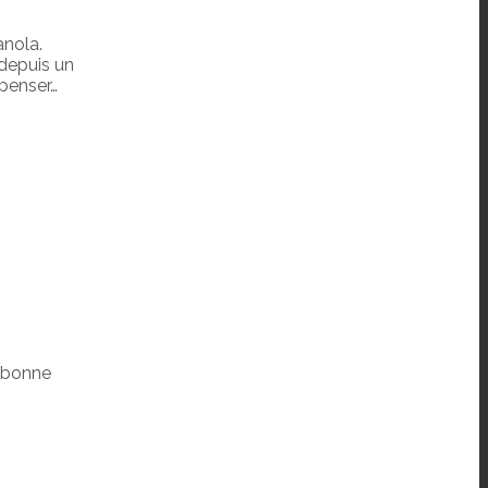
anola.
 depuis un
 penser…
: bonne