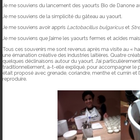
Je me souviens du lancement des yaourts Bio de Danone avec
Je me souviens de la simplicité du gâteau au yaourt.
Je me souviens avoir appris
Lactobacillus bulgaricus
et
Str
Je me souviens que j’aime les yaourts fermes et acides mais
Tous ces souvenirs me sont revenus après ma visite au « h
une émanation créative des industries laitières. Quatre créatr
quelques déclinaisons autour du yaourt. J’ai particulièreme
traditionnellement, a-t-elle expliqué, pour accompagner le pla
était proposé avec grenade, coriandre, menthe et cumin et l
reproduire.