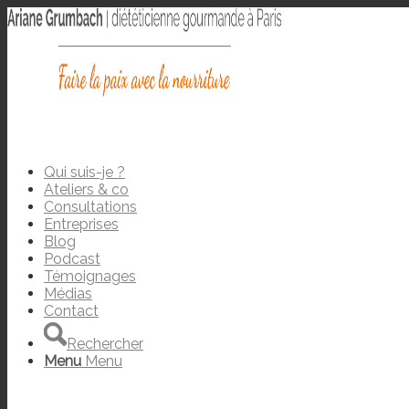
Qui suis-je ?
Ateliers & co
Consultations
Entreprises
Blog
Podcast
Témoignages
Médias
Contact
Rechercher
Menu
Menu