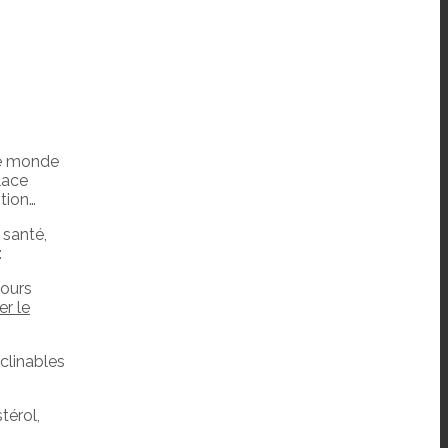
 le monde
place
ition…
 santé,
:
jours
er le
éclinables
térol,