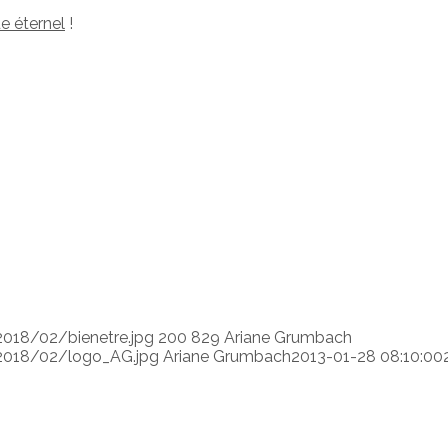
e éternel
!
018/02/bienetre.jpg
200
829
Ariane Grumbach
2018/02/logo_AG.jpg
Ariane Grumbach
2013-01-28 08:10:00