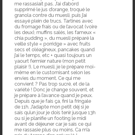
me rassasiait pas. J’ai d’abord
supprimé le jus d’orange, troqué le
granola contre du muesli, puis j’ai
essayé plein de trucs. Tartines avec
du fromage frais ou de l’avocat (voire
les deux), muffins salés, les fameux «
chia pudding », du muesli préparé la
veille style « porridge » avec fruits
secs et oléagineux, pancakes quand
j’ai le temps, etc + quasi toujours un
yaourt fermier nature (mon petit
plaisir !). Le muesli, je le prépare moi-
même en le customisant selon les
envies du moment. Ce qui me
convient ? Pas trop sucré, et de la
variété ! Donc je change souvent, et
je prépare à l’avance quand je peux.
Depuis que je fais ça, fini la fringale
de 11h. J’adapte mon petit déj si je
sais qu’un jour je dois tenir jusque 13h
ou si je planifie un footing le midi
avant de déjeuner car je sais ce qui
me rassasie plus ou moins. Ca m’a