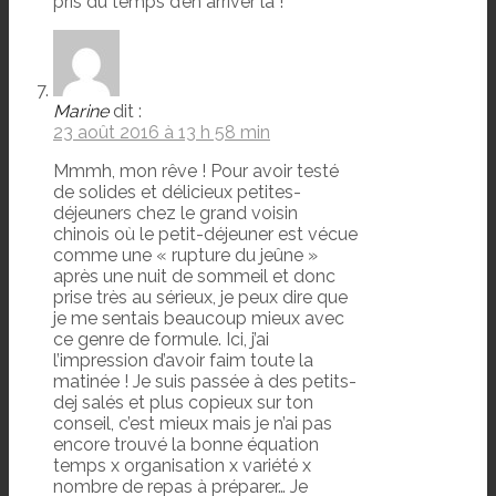
pris du temps d’en arriver là !
Marine
dit :
23 août 2016 à 13 h 58 min
Mmmh, mon rêve ! Pour avoir testé
de solides et délicieux petites-
déjeuners chez le grand voisin
chinois où le petit-déjeuner est vécue
comme une « rupture du jeûne »
après une nuit de sommeil et donc
prise très au sérieux, je peux dire que
je me sentais beaucoup mieux avec
ce genre de formule. Ici, j’ai
l’impression d’avoir faim toute la
matinée ! Je suis passée à des petits-
dej salés et plus copieux sur ton
conseil, c’est mieux mais je n’ai pas
encore trouvé la bonne équation
temps x organisation x variété x
nombre de repas à préparer… Je