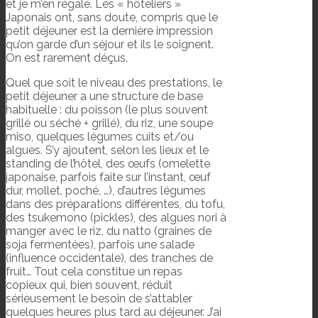
et je m’en régale. Les « hôteliers »
Japonais ont, sans doute, compris que le
petit déjeuner est la dernière impression
qu’on garde d’un séjour et ils le soignent.
On est rarement déçus.
Quel que soit le niveau des prestations, le
petit déjeuner a une structure de base
habituelle : du poisson (le plus souvent
grillé ou séché + grillé), du riz, une soupe
miso, quelques légumes cuits et/ou
algues. S’y ajoutent, selon les lieux et le
standing de l’hôtel, des œufs (omelette
japonaise, parfois faite sur l’instant, œuf
dur, mollet, poché, …), d’autres légumes
dans des préparations différentes, du tofu,
des tsukemono (pickles), des algues nori à
manger avec le riz, du natto (graines de
soja fermentées), parfois une salade
(influence occidentale), des tranches de
fruit… Tout cela constitue un repas
copieux qui, bien souvent, réduit
sérieusement le besoin de s’attabler
quelques heures plus tard au déjeuner. J’ai