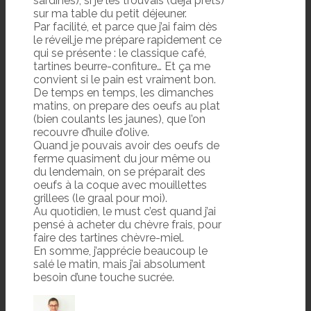
sardines), si je les trouvais (déjà prêts)
sur ma table du petit déjeuner.
Par facilité, et parce que j’ai faim dès
le réveil,je me prépare rapidement ce
qui se présente : le classique café,
tartines beurre-confiture… Et ça me
convient si le pain est vraiment bon.
De temps en temps, les dimanches
matins, on prepare des oeufs au plat
(bien coulants les jaunes), que l’on
recouvre d’huile d’olive.
Quand je pouvais avoir des oeufs de
ferme quasiment du jour même ou
du lendemain, on se préparait des
oeufs à la coque avec mouillettes
grillees (le graal pour moi).
Au quotidien, le must c’est quand j’ai
pensé à acheter du chèvre frais, pour
faire des tartines chèvre-miel.
En somme, j’apprécie beaucoup le
salé le matin, mais j’ai absolument
besoin d’une touche sucrée.