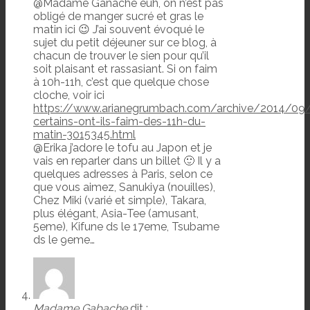
@Madame Ganache euh, on n’est pas
obligé de manger sucré et gras le
matin ici 😉 J’ai souvent évoqué le
sujet du petit déjeuner sur ce blog, à
chacun de trouver le sien pour qu’il
soit plaisant et rassasiant. Si on faim
à 10h-11h, c’est que quelque chose
cloche, voir ici
https://www.arianegrumbach.com/archive/2014/09
certains-ont-ils-faim-des-11h-du-
matin-3015345.html
@Erika j’adore le tofu au Japon et je
vais en reparler dans un billet 🙂 Il y a
quelques adresses à Paris, selon ce
que vous aimez, Sanukiya (nouilles),
Chez Miki (varié et simple), Takara,
plus élégant, Asia-Tee (amusant,
5eme), Kifune ds le 17eme, Tsubame
ds le 9eme…
Madame Gabache
dit :