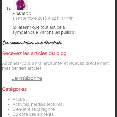
Ariane
dit :
1 septembre 2016 à 22 h 37 min
@Fateam que tout est cela
sympathique, varions les plaisirs !
Les commentaires sont désactivés.
Recevez les articles du blog
Abonnez-vous à ma newsletter et recevez directement
mes derniers articles
Je m’abonne
Catégories
Accueil
Activités, medias, lectures…
Bien-être sans régime
Du côté des aliments