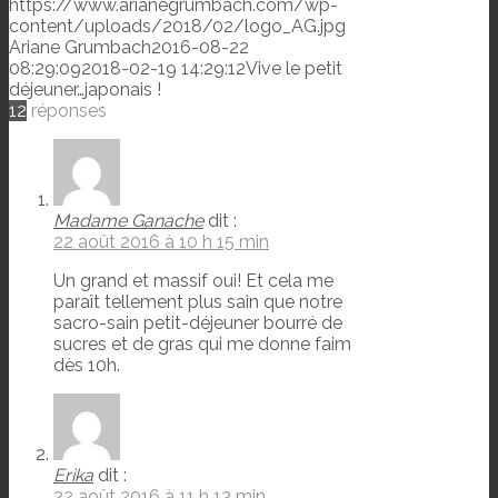
https://www.arianegrumbach.com/wp-
content/uploads/2018/02/logo_AG.jpg
Ariane Grumbach
2016-08-22
08:29:09
2018-02-19 14:29:12
Vive le petit
déjeuner…japonais !
12
réponses
Madame Ganache
dit :
22 août 2016 à 10 h 15 min
Un grand et massif oui! Et cela me
paraît tellement plus sain que notre
sacro-sain petit-déjeuner bourré de
sucres et de gras qui me donne faim
dès 10h.
Erika
dit :
22 août 2016 à 11 h 13 min