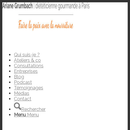
Qui suis-je ?
Ateliers & co
Consultations
Entreprises
Blog
Podcast
Témoignages
Médias
Contact
Rechercher
Menu
Menu