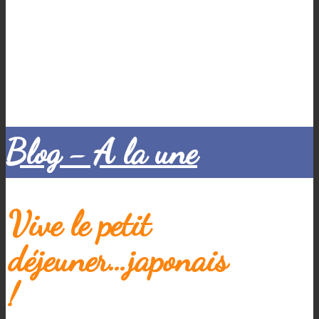
Blog - A la une
Vive le petit
déjeuner…japonais
!