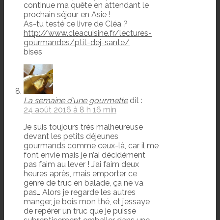
continue ma quête en attendant le
prochain séjour en Asie !
As-tu testé ce livre de Cléa ?
http://www.cleacuisine.fr/lectures-
gourmandes/ptit-dej-sante/
bises
La semaine d'une gourmette
dit :
24 août 2016 à 8 h 16 min
Je suis toujours très malheureuse
devant les petits déjeunes
gourmands comme ceux-là, car il me
font envie mais je n’ai décidément
pas faim au lever ! J’ai faim deux
heures après, mais emporter ce
genre de truc en balade, ça ne va
pas… Alors je regarde les autres
manger, je bois mon thé, et j’essaye
de repérer un truc que je puisse