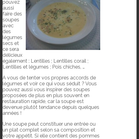
pouvez
aussi
faire des
soupes
avec
des
légumes
secs et
ce sera
délicieux
également : Lentilles ; Lentilles corail ;
Lentilles et légumes ; Pois chiches, …
A vous de tenter vos propres accords de
légumes et voir ce qui vous séduit ? Vous
pouvez aussi vous inspirer des soupes
proposées de plus en plus souvent en
restauration rapide, car la soupe est
devenue plutôt tendance depuis quelques
années !
Une soupe peut constituer une entrée ou
un plat complet selon sa composition et
votre appétit. Si elle contient des pommes