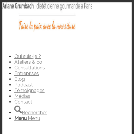
Qui suis-je ?
Ateliers & co
Consultations
Entreprises
Blog
Podcast
Témoignages
Médias
Contact
Rechercher
Menu
Menu