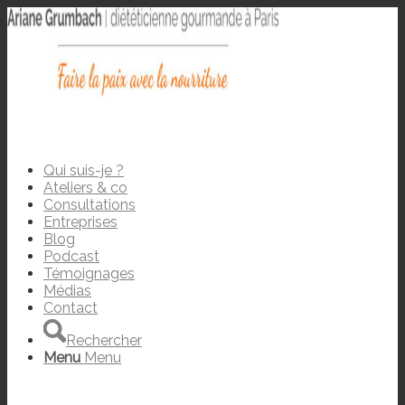
Qui suis-je ?
Ateliers & co
Consultations
Entreprises
Blog
Podcast
Témoignages
Médias
Contact
Rechercher
Menu
Menu