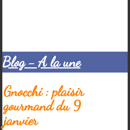
Blog - A la une
Gnocchi : plaisir
gourmand du 9
janvier