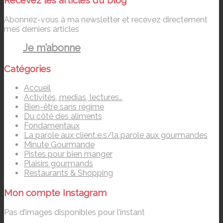
Recevez les articles du blog
Abonnez-vous à ma newsletter et recevez directement
mes derniers articles
Je m’abonne
Catégories
Accueil
Activités, medias, lectures…
Bien-être sans régime
Du côté des aliments
Fondamentaux
La parole aux client.e.s/la parole aux gourmandes
Minute Gourmande
Pistes pour bien manger
Plaisirs gourmands
Restaurants & Shopping
Mon compte Instagram
Pas d’images disponibles pour l’instant