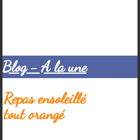
Blog - A la une
Repas ensoleillé
tout orangé