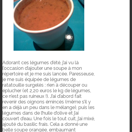
Adorant ces légumes d’été, j’ai vu là
l’occasion d’ajouter une soupe à mon
répertoire et je me suis lancée. Paresseuse,
je me suis équipée de légumes de
ratatouille surgelés : rien à découper ou
éplucher (et 2,20 euros le kg de légumes,
ce n’est pas ruineux !). J’ai d’abord fait
revenir des oignons émincés (même s’il y
en a déjà un peu dans le mélange), puis les
légumes dans de l’huile d’olive et j’ai
couvert d’eau. Une fois le tout cuit, j’ai mixé,
ajouté du basilic frais. Cela a donné une
belle soupe orangée, embaumant