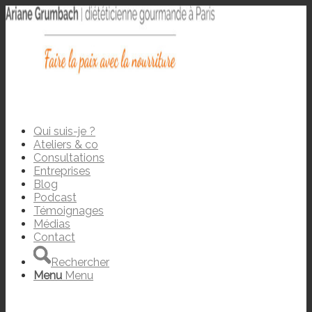
Qui suis-je ?
Ateliers & co
Consultations
Entreprises
Blog
Podcast
Témoignages
Médias
Contact
Rechercher
Menu
Menu