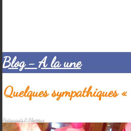
Blog - A la une
Quelques sympathiques « 
Restaurants & Shopping