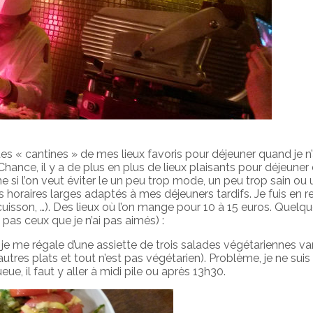
es « cantines » de mes lieux favoris pour déjeuner quand je n’
ance, il y a de plus en plus de lieux plaisants pour déjeuner
e si l’on veut éviter le un peu trop mode, un peu trop sain ou
s horaires larges adaptés à mes déjeuners tardifs. Je fuis en 
cuisson, …). Des lieux où l’on mange pour 10 à 15 euros. Quelq
pas ceux que je n’ai pas aimés) :
je me régale d’une assiette de trois salades végétariennes var
autres plats et tout n’est pas végétarien). Problème, je ne suis
ue, il faut y aller à midi pile ou après 13h30.