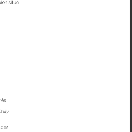
bien situé
rès
aily
lades