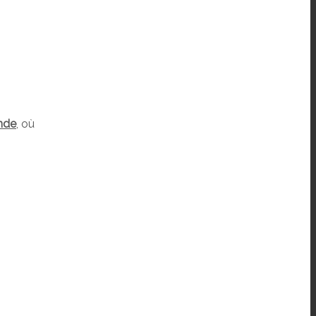
nde
, où