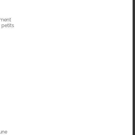
ement
 petits
 une