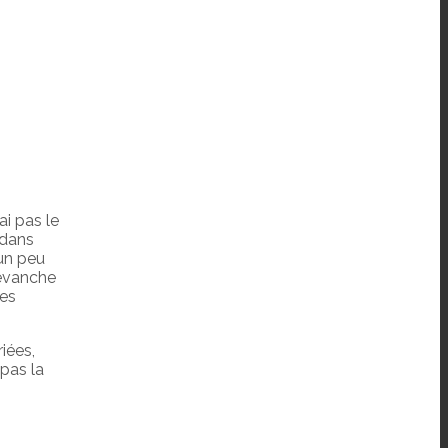
ai pas le
 dans
 un peu
revanche
ues
iées,
 pas la