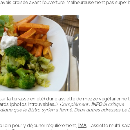
ue javais croisée avant l’ouverture. Malheureusement pas super 
ur la terrasse en été) d’une assiette de mezze végétarienne t
vards (photos introuvables…).
Complément :
I
NFO
la critique
ique que le Bistro syrien a fermé. Deux autres adresses Le D
p loin pour y déjeuner régulièrement,
IMA
: l’assiette multi-sa