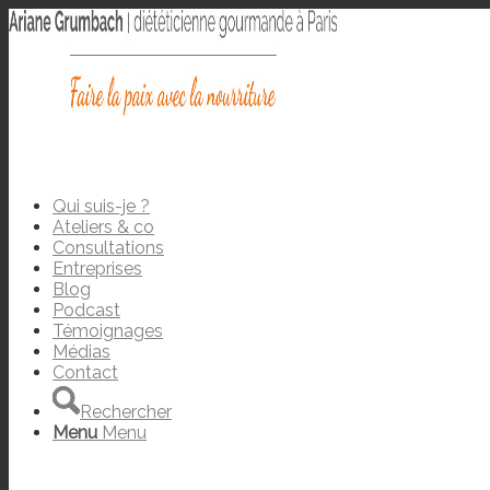
Qui suis-je ?
Ateliers & co
Consultations
Entreprises
Blog
Podcast
Témoignages
Médias
Contact
Rechercher
Menu
Menu