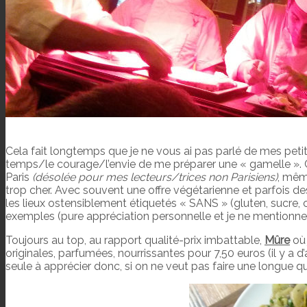
Cela fait longtemps que je ne vous ai pas parlé de mes petit
temps/le courage/l’envie de me préparer une « gamelle ». Ch
Paris
(désolée pour mes lecteurs/trices non Parisiens)
, mêm
trop cher. Avec souvent une offre végétarienne et parfois de
les lieux ostensiblement étiquetés « SANS » (gluten, sucre, 
exemples (pure appréciation personnelle et je ne mentionne 
Toujours au top, au rapport qualité-prix imbattable,
Mûre
où 
originales, parfumées, nourrissantes pour 7,50 euros (il y a d’
seule à apprécier donc, si on ne veut pas faire une longue que