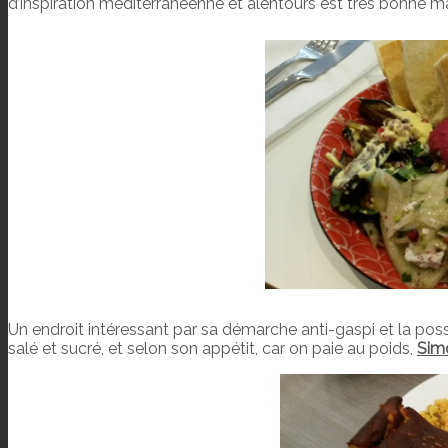
d’inspiration méditerranéenne et alentours est très bonne m
Un endroit intéressant par sa démarche anti-gaspi et la possi
salé et sucré, et selon son appétit, car on paie au poids,
Sim