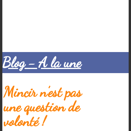
Blog - A la une
Mincir n’est pas
une question de
volonté !