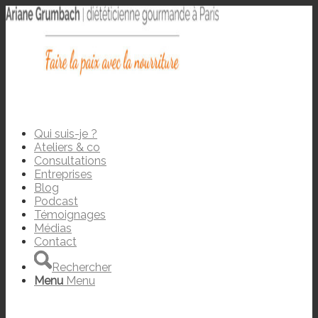
Qui suis-je ?
Ateliers & co
Consultations
Entreprises
Blog
Podcast
Témoignages
Médias
Contact
Rechercher
Menu
Menu