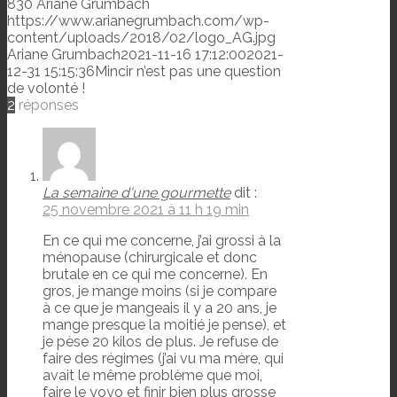
830
Ariane Grumbach
https://www.arianegrumbach.com/wp-
content/uploads/2018/02/logo_AG.jpg
Ariane Grumbach
2021-11-16 17:12:00
2021-
12-31 15:15:36
Mincir n’est pas une question
de volonté !
2
réponses
La semaine d'une gourmette
dit :
25 novembre 2021 à 11 h 19 min
En ce qui me concerne, j’ai grossi à la
ménopause (chirurgicale et donc
brutale en ce qui me concerne). En
gros, je mange moins (si je compare
à ce que je mangeais il y a 20 ans, je
mange presque la moitié je pense), et
je pèse 20 kilos de plus. Je refuse de
faire des régimes (j’ai vu ma mère, qui
avait le même problème que moi,
faire le yoyo et finir bien plus grosse