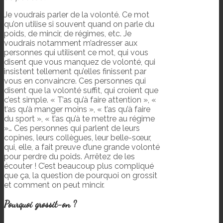
Je voudrais parler de la volonté. Ce mot
qu’on utilise si souvent quand on parle du
poids, de mincir, de régimes, etc. Je
voudrais notamment m’adresser aux
personnes qui utilisent ce mot, qui vous
disent que vous manquez de volonté, qui
insistent tellement qu’elles finissent par
vous en convaincre. Ces personnes qui
disent que la volonté suffit, qui croient que
c’est simple. « T’as qu’à faire attention », «
t’as qu’à manger moins », « t’as qu’à faire
du sport », « t’as qu’à te mettre au régime
»… Ces personnes qui parlent de leurs
copines, leurs collègues, leur belle-sœur,
qui, elle, a fait preuve d’une grande volonté
pour perdre du poids. Arrêtez de les
écouter ! C’est beaucoup plus compliqué
que ça, la question de pourquoi on grossit
et comment on peut mincir.
Pourquoi grossit-on ?