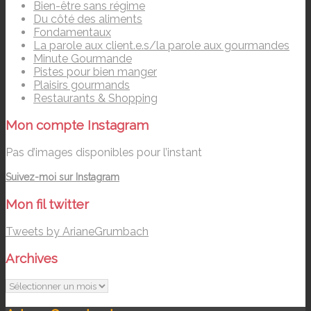
Bien-être sans régime
Du côté des aliments
Fondamentaux
La parole aux client.e.s/la parole aux gourmandes
Minute Gourmande
Pistes pour bien manger
Plaisirs gourmands
Restaurants & Shopping
Mon compte Instagram
Pas d’images disponibles pour l’instant
Suivez-moi sur Instagram
Mon fil twitter
Tweets by ArianeGrumbach
Archives
Archives