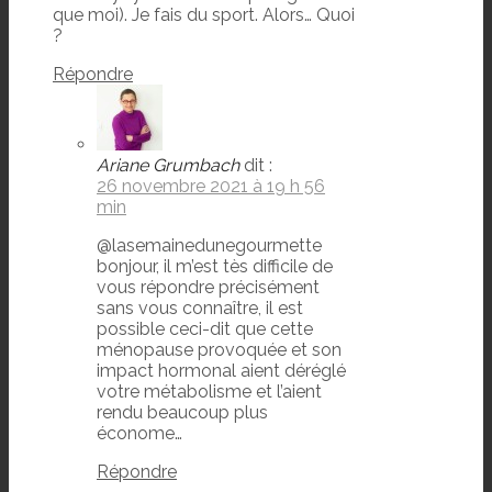
que moi). Je fais du sport. Alors… Quoi
?
Répondre
Ariane Grumbach
dit :
26 novembre 2021 à 19 h 56
min
@lasemainedunegourmette
bonjour, il m’est tès difficile de
vous répondre précisément
sans vous connaître, il est
possible ceci-dit que cette
ménopause provoquée et son
impact hormonal aient déréglé
votre métabolisme et l’aient
rendu beaucoup plus
économe…
Répondre