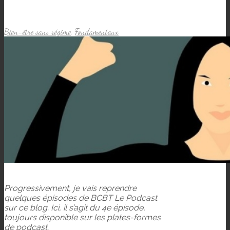
Bien-être sans régime
,
Fondamentaux
Progressivement, je vais reprendre
quelques épisodes de BCBT Le Podcast
sur ce blog. Ici, il s’agit du 4e épisode,
toujours disponible sur les plates-formes
de podcast.