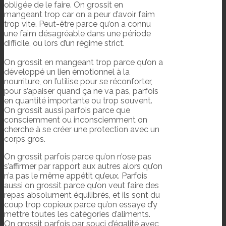
obligée de le faire. On grossit en
mangeant trop car on a peur d’avoir faim
trop vite. Peut-être parce qu’on a connu
une faim désagréable dans une période
difficile, ou lors d’un régime strict.
On grossit en mangeant trop parce qu’on a
développé un lien émotionnel à la
nourriture, on l’utilise pour se réconforter,
pour s’apaiser quand ça ne va pas, parfois
en quantité importante ou trop souvent.
On grossit aussi parfois parce que
consciemment ou inconsciemment on
cherche à se créer une protection avec un
corps gros.
On grossit parfois parce qu’on n’ose pas
s’affirmer par rapport aux autres alors qu’on
n’a pas le même appétit qu’eux. Parfois
aussi on grossit parce qu’on veut faire des
repas absolument équilibrés, et ils sont du
coup trop copieux parce qu’on essaye d’y
mettre toutes les catégories d’aliments.
On grossit parfois par souci d’égalité avec