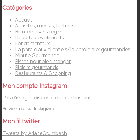
Catégories
Accueil
Activités, medias, lectures…
Bien-être sans régime
Du côté des aliments
Fondamentaux
La parole aux client.e.s/la parole aux gourmandes
Minute Gourmande
Pistes pour bien manger
Plaisirs gourmands
Restaurants & Shopping
Mon compte Instagram
Pas d’images disponibles pour l’instant
Suivez-moi sur Instagram
Mon fil twitter
Tweets by ArianeGrumbach