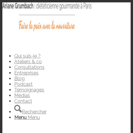
Qui suis-je ?
Ateliers & co
Consultations
Entreprises
Blog
Podcast
Témoignages
Médias
Contact
Rechercher
Menu
Menu