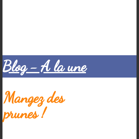
Blog - A la une
Mangez des
prunes !