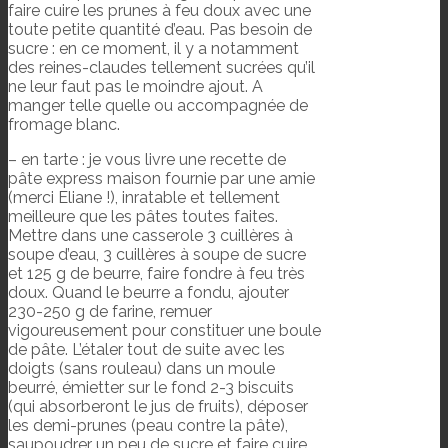
faire cuire les prunes à feu doux avec une
toute petite quantité d’eau. Pas besoin de
sucre : en ce moment, il y a notamment
des reines-claudes tellement sucrées qu’il
ne leur faut pas le moindre ajout. A
manger telle quelle ou accompagnée de
fromage blanc.
– en tarte : je vous livre une recette de
pâte express maison fournie par une amie
(merci Eliane !), inratable et tellement
meilleure que les pâtes toutes faites.
Mettre dans une casserole 3 cuillères à
soupe d’eau, 3 cuillères à soupe de sucre
et 125 g de beurre, faire fondre à feu très
doux. Quand le beurre a fondu, ajouter
230-250 g de farine, remuer
vigoureusement pour constituer une boule
de pâte. L’étaler tout de suite avec les
doigts (sans rouleau) dans un moule
beurré, émietter sur le fond 2-3 biscuits
(qui absorberont le jus de fruits), déposer
les demi-prunes (peau contre la pâte),
saupoudrer un peu de sucre et faire cuire