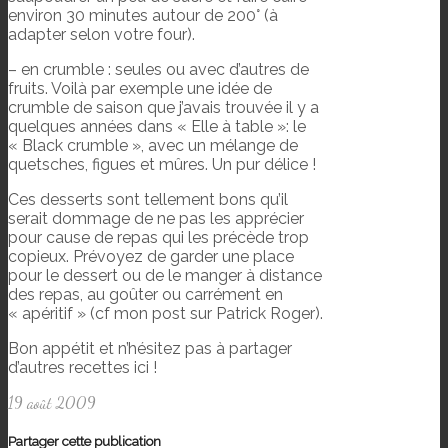
environ 30 minutes autour de 200° (à
adapter selon votre four).
– en crumble : seules ou avec d’autres de
fruits. Voilà par exemple une idée de
crumble de saison que j’avais trouvée il y a
quelques années dans « Elle à table »: le
« Black crumble », avec un mélange de
quetsches, figues et mûres. Un pur délice !
Ces desserts sont tellement bons qu’il
serait dommage de ne pas les apprécier
pour cause de repas qui les précède trop
copieux. Prévoyez de garder une place
pour le dessert ou de le manger à distance
des repas, au goûter ou carrément en
« apéritif » (cf mon post sur Patrick Roger).
Bon appétit et n’hésitez pas à partager
d’autres recettes ici !
19 août 2009
Partager cette publication