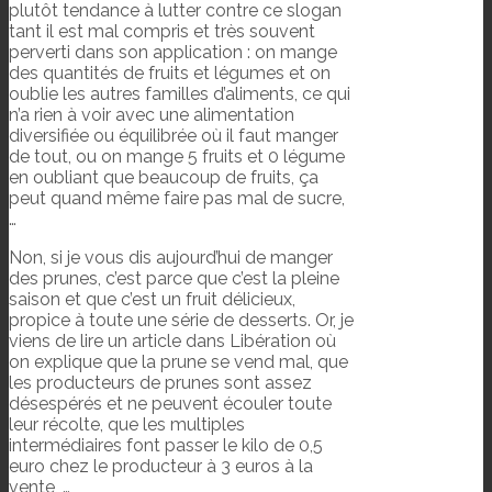
plutôt tendance à lutter contre ce slogan
tant il est mal compris et très souvent
perverti dans son application : on mange
des quantités de fruits et légumes et on
oublie les autres familles d’aliments, ce qui
n’a rien à voir avec une alimentation
diversifiée ou équilibrée où il faut manger
de tout, ou on mange 5 fruits et 0 légume
en oubliant que beaucoup de fruits, ça
peut quand même faire pas mal de sucre,
…
Non, si je vous dis aujourd’hui de manger
des prunes, c’est parce que c’est la pleine
saison et que c’est un fruit délicieux,
propice à toute une série de desserts. Or, je
viens de lire un article dans Libération où
on explique que la prune se vend mal, que
les producteurs de prunes sont assez
désespérés et ne peuvent écouler toute
leur récolte, que les multiples
intermédiaires font passer le kilo de 0,5
euro chez le producteur à 3 euros à la
vente, …