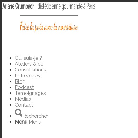
Qui suis-je ?
Ateliers & co
Consultations
Entreprises
Blog
Podcast
Témoignages
Médias
Contact
Rechercher
Menu
Menu