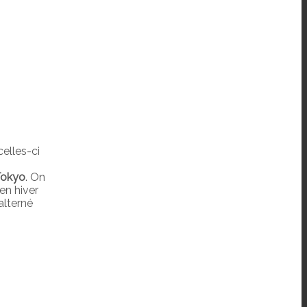
celles-ci
Tokyo
. On
en hiver
 alterné