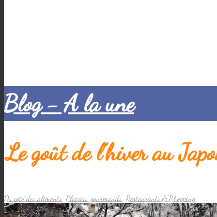
Blog - A la une
Le goût de l’hiver au Jap
Du côté des aliments
,
Plaisirs gourmands
,
Restaurants & Shopping