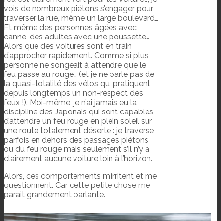
vois de nombreux piétons s’engager pour
traverser la rue, même un large boulevard…
Et même des personnes âgées avec
canne, des adultes avec une poussette…
Alors que des voitures sont en train
d’approcher rapidement. Comme si plus
personne ne songeait à attendre que le
feu passe au rouge… (et je ne parle pas de
la quasi-totalité des vélos qui pratiquent
depuis longtemps un non-respect des
feux !). Moi-même, je n’ai jamais eu la
discipline des Japonais qui sont capables
d’attendre un feu rouge en plein soleil sur
une route totalement déserte : je traverse
parfois en dehors des passages piétons
ou du feu rouge mais seulement s’il n’y a
clairement aucune voiture loin à l’horizon.
Alors, ces comportements m’irritent et me
questionnent. Car cette petite chose me
parait grandement parlante.