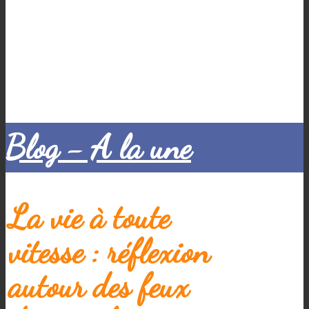
Blog - A la une
La vie à toute
vitesse : réflexion
autour des feux