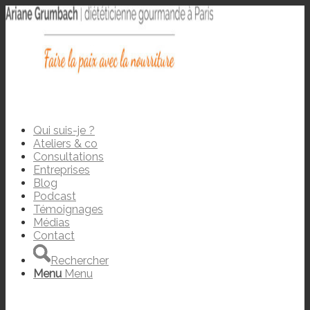
Qui suis-je ?
Ateliers & co
Consultations
Entreprises
Blog
Podcast
Témoignages
Médias
Contact
Rechercher
Menu
Menu