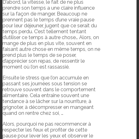
D’abord, la vitesse, le fait de ne plus
prendre son temps a une claire influence
sur la façon de manger. Beaucoup ne
prennent pas le temps d’une vraie pause
pour leur déjeuner, jugent que ce serait du
temps perdu. C’est tellement tentant
d’utiliser ce temps à autre chose… Alors, on
mange de plus en plus vite, souvent en
faisant autre chose en même temps, on ne
prend plus le temps de se poser,
d’apprécier son repas, de ressentir le
moment où l’on est rassassié.
Ensuite le stress que l’on accumule en
passant ses journées sous tension se
retrouve souvent dans le comportement
alimentaire. Cela entraîne souvent une
tendance à se lâcher sur la nourriture, à
grignoter, à décompresser en mangeant
quand on rentre chez soi, …
Alors, pourquoi ne pas recommencer à
respecter les feux et profiter de cette
pause pour lever les yeux et observer le