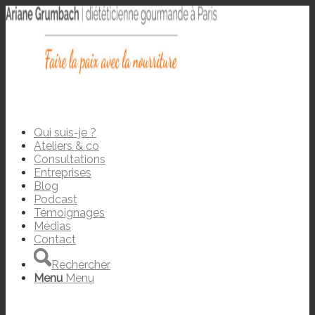
Qui suis-je ?
Ateliers & co
Consultations
Entreprises
Blog
Podcast
Témoignages
Médias
Contact
Rechercher
Menu
Menu