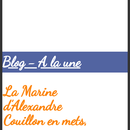
Blog - A la une
La Marine
d’Alexandre
Couillon en mets,