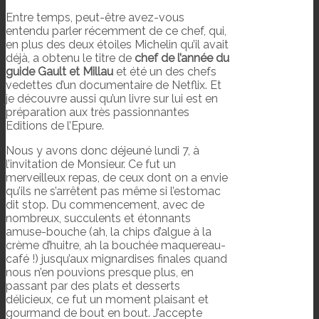
Entre temps, peut-être avez-vous
entendu parler récemment de ce chef, qui,
en plus des deux étoiles Michelin qu’il avait
déjà, a obtenu le titre de
chef de l’année du
guide Gault et Millau
et été un des chefs
vedettes d’un documentaire de Netflix. Et
je découvre aussi qu’un livre sur lui est en
préparation aux très passionnantes
Editions de l’Epure.
Nous y avons donc déjeuné lundi 7, à
l’invitation de Monsieur. Ce fut un
merveilleux repas, de ceux dont on a envie
qu’ils ne s’arrêtent pas même si l’estomac
dit stop. Du commencement, avec de
nombreux, succulents et étonnants
amuse-bouche (ah, la chips d’algue à la
crème d’huitre, ah la bouchée maquereau-
café !) jusqu’aux mignardises finales quand
nous n’en pouvions presque plus, en
passant par des plats et desserts
délicieux, ce fut un moment plaisant et
gourmand de bout en bout. J’accepte