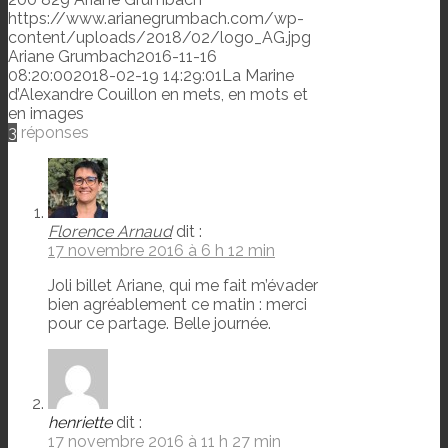
https://www.arianegrumbach.com/wp-
content/uploads/2018/02/logo_AG.jpg
Ariane Grumbach
2016-11-16
08:20:00
2018-02-19 14:29:01
La Marine
d’Alexandre Couillon en mets, en mots et
en images
3
réponses
Florence Arnaud
dit :
17 novembre 2016 à 6 h 12 min
Joli billet Ariane, qui me fait m’évader
bien agréablement ce matin : merci
pour ce partage. Belle journée.
henriette
dit :
17 novembre 2016 à 11 h 27 min