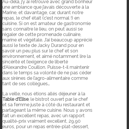
Au-delà, j’y ai retrouvé avec grand bonheur
une ambiance que j’avais découverte à la
Marine, et davantage, car, durant notre
repas, le chef était (c’est normal !) en
cuisine. Si on est amateur de gastronomie
sans connaitre le lieu, on peut aussi se
régaler de cette promenade culinaire,
marine et végétale. J’ai beaucoup apprécié
aussi le texte de Jacky Durand pour en
savoir un peu plus sur le chef et son
environnement, et aimé notamment lire la
sincérité et l’exigence de liberté
d’Alexandre Couillon. Puisse-t-il maintenir
dans le temps sa volonté de ne pas céder
aux sirènes de l’agro-alimentaire comme
tant de ses collègues…
La veille, nous étions allés déjeuner à la
Table d’Elise
, le bistrot ouvert par le chef
et sa femme juste à côté du restaurant et
partageant la même cuisine. Nous y avons
fait un excellent repas, avec un rapport
qualité-prix vraiment excellent, 29,90
euros, pour un repas entrée-plat-dessert,