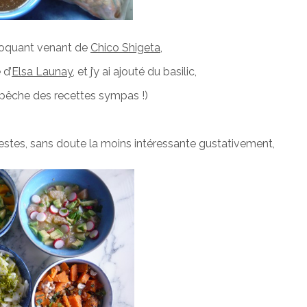
croquant venant de
Chico Shigeta
,
 d’
Elsa Launay
, et j’y ai ajouté du basilic,
’y pêche des recettes sympas !)
 restes, sans doute la moins intéressante gustativement,