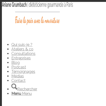
Qui suis-je ?
Ateliers & co
Consultations
Entreprises
Blog
Podcast
Témoignages
Médias
Contact
Rechercher
Menu
Menu