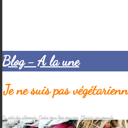
Blog - A la une
Je ne suis pas végétarien
Du côté des aliments
,
Pistes pour bien manger
,
Plaisirs gourmands