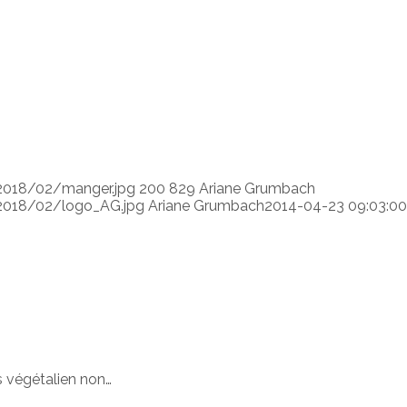
2018/02/manger.jpg
200
829
Ariane Grumbach
2018/02/logo_AG.jpg
Ariane Grumbach
2014-04-23 09:03:00
s végétalien non…