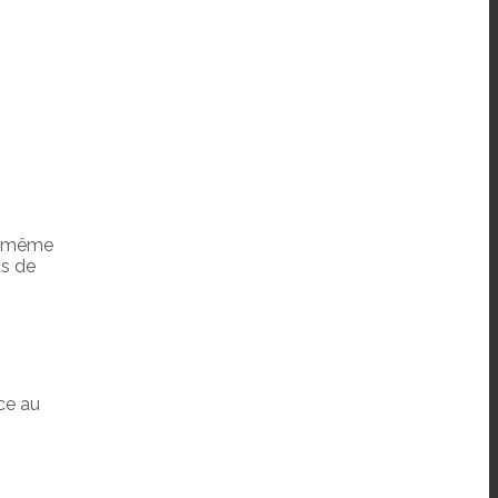
s même
ds de
ce au