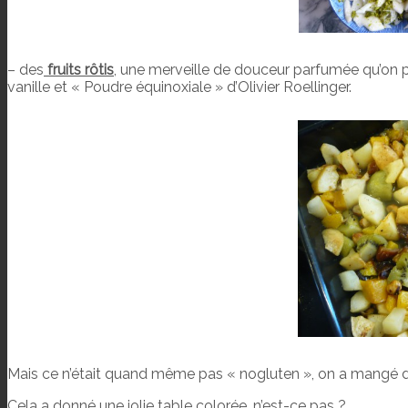
– des
fruits rôtis
, une merveille de douceur parfumée qu’on pe
vanille et « Poudre équinoxiale » d’Olivier Roellinger.
Mais ce n’était quand même pas « nogluten », on a mangé d
Cela a donné une jolie table colorée, n’est-ce pas ?