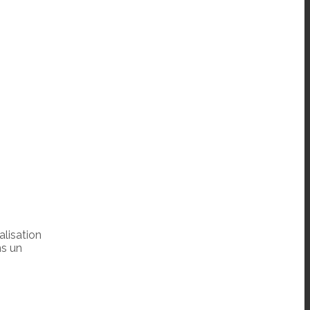
alisation
ns un