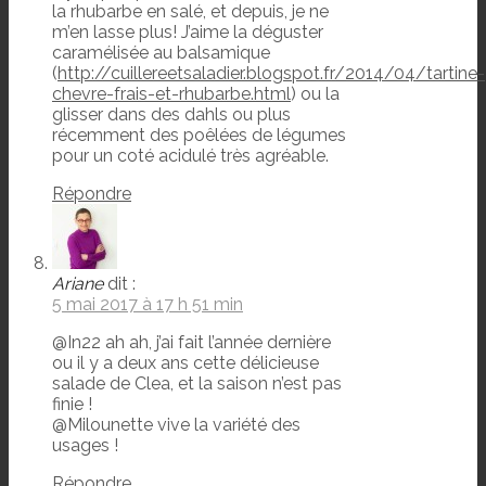
la rhubarbe en salé, et depuis, je ne
m’en lasse plus! J’aime la déguster
caramélisée au balsamique
(
http://cuillereetsaladier.blogspot.fr/2014/04/tartine-
chevre-frais-et-rhubarbe.html
) ou la
glisser dans des dahls ou plus
récemment des poêlées de légumes
pour un coté acidulé très agréable.
Répondre
Ariane
dit :
5 mai 2017 à 17 h 51 min
@In22 ah ah, j’ai fait l’année dernière
ou il y a deux ans cette délicieuse
salade de Clea, et la saison n’est pas
finie !
@Milounette vive la variété des
usages !
Répondre