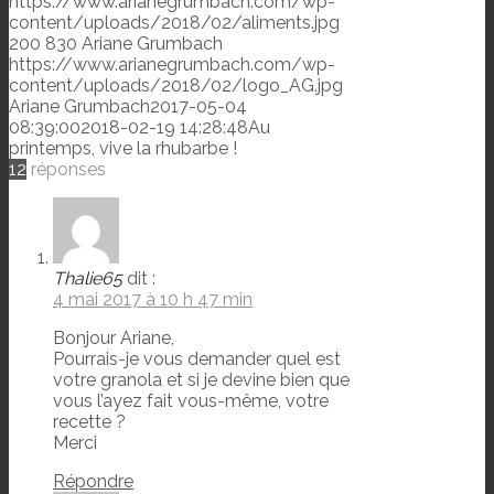
https://www.arianegrumbach.com/wp-
content/uploads/2018/02/aliments.jpg
200
830
Ariane Grumbach
https://www.arianegrumbach.com/wp-
content/uploads/2018/02/logo_AG.jpg
Ariane Grumbach
2017-05-04
08:39:00
2018-02-19 14:28:48
Au
printemps, vive la rhubarbe !
12
réponses
Thalie65
dit :
4 mai 2017 à 10 h 47 min
Bonjour Ariane,
Pourrais-je vous demander quel est
votre granola et si je devine bien que
vous l’ayez fait vous-même, votre
recette ?
Merci
Répondre