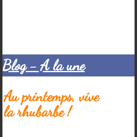
Blog - A la une
Au printemps, vive
la rhubarbe !