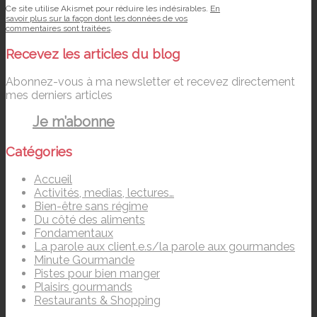
Ce site utilise Akismet pour réduire les indésirables.
En
savoir plus sur la façon dont les données de vos
commentaires sont traitées
.
Recevez les articles du blog
Abonnez-vous à ma newsletter et recevez directement
mes derniers articles
Je m’abonne
Catégories
Accueil
Activités, medias, lectures…
Bien-être sans régime
Du côté des aliments
Fondamentaux
La parole aux client.e.s/la parole aux gourmandes
Minute Gourmande
Pistes pour bien manger
Plaisirs gourmands
Restaurants & Shopping