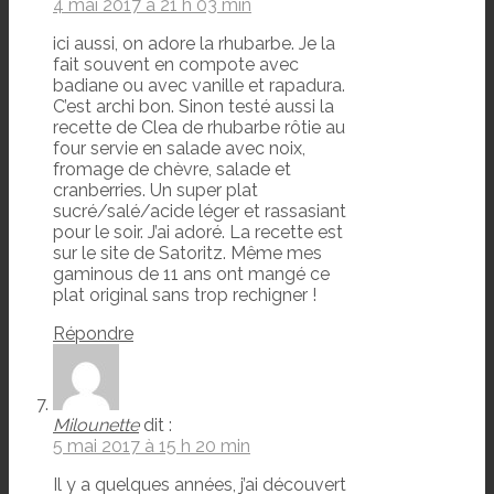
4 mai 2017 à 21 h 03 min
ici aussi, on adore la rhubarbe. Je la
fait souvent en compote avec
badiane ou avec vanille et rapadura.
C’est archi bon. Sinon testé aussi la
recette de Clea de rhubarbe rôtie au
four servie en salade avec noix,
fromage de chèvre, salade et
cranberries. Un super plat
sucré/salé/acide léger et rassasiant
pour le soir. J’ai adoré. La recette est
sur le site de Satoritz. Même mes
gaminous de 11 ans ont mangé ce
plat original sans trop rechigner !
Répondre
Milounette
dit :
5 mai 2017 à 15 h 20 min
Il y a quelques années, j’ai découvert