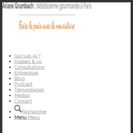
Qui suis-je ?
Ateliers & co
Consultations
Entreprises
Blog
Podcast
Témoignages
Médias
Contact
Rechercher
Menu
Menu