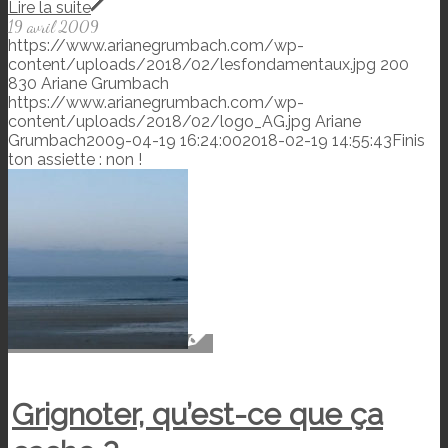
Lire la suite
19 avril 2009
https://www.arianegrumbach.com/wp-
content/uploads/2018/02/lesfondamentaux.jpg
200
830
Ariane Grumbach
https://www.arianegrumbach.com/wp-
content/uploads/2018/02/logo_AG.jpg
Ariane
Grumbach
2009-04-19 16:24:00
2018-02-19 14:55:43
Finis
ton assiette : non !
Grignoter, qu’est-ce que ça