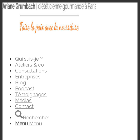
Qui suis-je ?
Ateliers & co
Consultations
Entreprises
Blog
Podcast
Témoignages
Médias
Contact
Rechercher
Menu
Menu