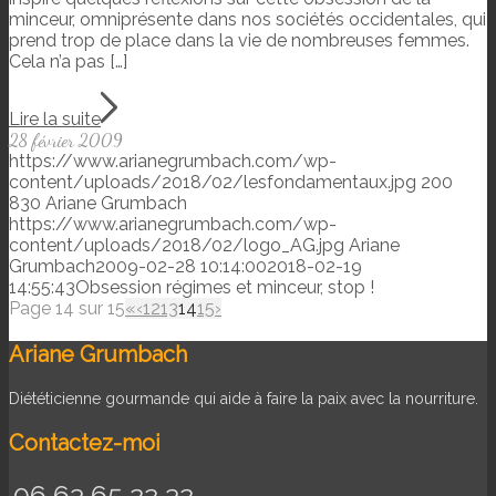
minceur, omniprésente dans nos sociétés occidentales, qui
prend trop de place dans la vie de nombreuses femmes.
Cela n’a pas […]
Lire la suite
28 février 2009
https://www.arianegrumbach.com/wp-
content/uploads/2018/02/lesfondamentaux.jpg
200
830
Ariane Grumbach
https://www.arianegrumbach.com/wp-
content/uploads/2018/02/logo_AG.jpg
Ariane
Grumbach
2009-02-28 10:14:00
2018-02-19
14:55:43
Obsession régimes et minceur, stop !
Page 14 sur 15
«
‹
12
13
14
15
›
Ariane Grumbach
Diététicienne gourmande qui aide à faire la paix avec la nourriture.
Contactez-moi
06 63 65 22 32