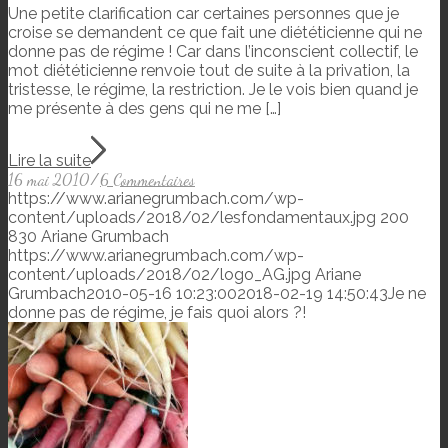
Une petite clarification car certaines personnes que je
croise se demandent ce que fait une diététicienne qui ne
donne pas de régime ! Car dans l’inconscient collectif, le
mot diététicienne renvoie tout de suite à la privation, la
tristesse, le régime, la restriction. Je le vois bien quand je
me présente à des gens qui ne me […]
Lire la suite
16 mai 2010
/
6 Commentaires
https://www.arianegrumbach.com/wp-
content/uploads/2018/02/lesfondamentaux.jpg
200
830
Ariane Grumbach
https://www.arianegrumbach.com/wp-
content/uploads/2018/02/logo_AG.jpg
Ariane
Grumbach
2010-05-16 10:23:00
2018-02-19 14:50:43
Je ne
donne pas de régime, je fais quoi alors ?!