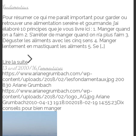
Fondamentaux
Pour résumer ce qui me parait important pour garder ou
retrouver une alimentation sereine et gourmande, j’ai
élaboré 10 principes que je vous livre ici : 1. Manger quand
on a faim 2. S’arrêter de manger quand on n’a plus faim 3.
Déguster les aliments avec les cinq sens 4. Manger
lentement en mastiquant les aliments 5. Se […]
Lire la suite
13 avril 2010
/
16 Commentaires
https://www.arianegrumbach.com/wp-
content/uploads/2018/02/lesfondamentaux.jpg
200
830
Ariane Grumbach
https://www.arianegrumbach.com/wp-
content/uploads/2018/02/logo_AG.jpg
Ariane
Grumbach
2010-04-13 19:18:00
2018-02-19 14:55:23
Dix
conseils pour bien manger