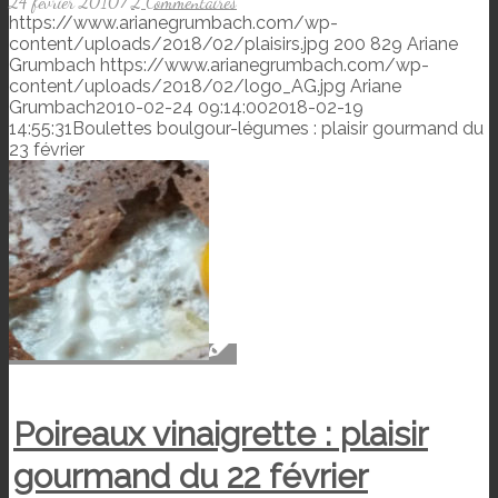
24 février 2010
/
2 Commentaires
https://www.arianegrumbach.com/wp-
content/uploads/2018/02/plaisirs.jpg
200
829
Ariane
Grumbach
https://www.arianegrumbach.com/wp-
content/uploads/2018/02/logo_AG.jpg
Ariane
Grumbach
2010-02-24 09:14:00
2018-02-19
14:55:31
Boulettes boulgour-légumes : plaisir gourmand du
23 février
Poireaux vinaigrette : plaisir
gourmand du 22 février