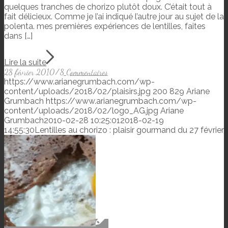
quelques tranches de chorizo plutôt doux. C’était tout à
fait délicieux. Comme je l’ai indiqué l’autre jour au sujet de la
polenta. mes premières expériences de lentilles, faites
dans […]
Lire la suite
28 février 2010
/
8 Commentaires
https://www.arianegrumbach.com/wp-
content/uploads/2018/02/plaisirs.jpg
200
829
Ariane
Grumbach
https://www.arianegrumbach.com/wp-
content/uploads/2018/02/logo_AG.jpg
Ariane
Grumbach
2010-02-28 10:25:01
2018-02-19
14:55:30
Lentilles au chorizo : plaisir gourmand du 27 février