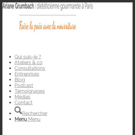
Qui suis-je ?
Ateliers & co
Consultations
Entreprises
Blog
Podcast
Témoignages
Médias
Contact
Rechercher
Menu
Menu