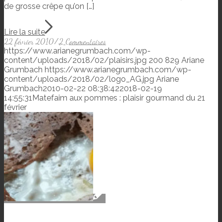
de grosse crêpe qu’on […]
Lire la suite
22 février 2010
/
2 Commentaires
https://www.arianegrumbach.com/wp-
content/uploads/2018/02/plaisirs.jpg
200
829
Ariane
Grumbach
https://www.arianegrumbach.com/wp-
content/uploads/2018/02/logo_AG.jpg
Ariane
Grumbach
2010-02-22 08:38:42
2018-02-19
14:55:31
Matefaim aux pommes : plaisir gourmand du 21
février