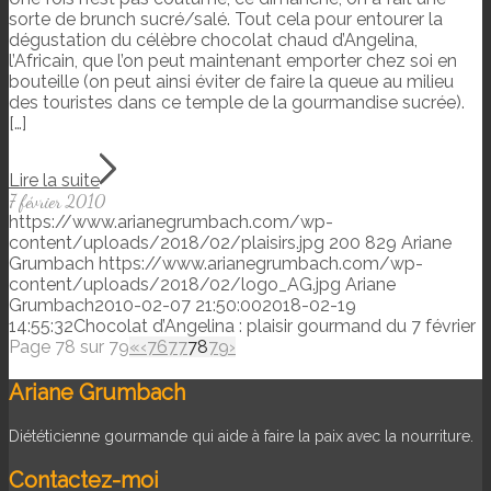
sorte de brunch sucré/salé. Tout cela pour entourer la
dégustation du célèbre chocolat chaud d’Angelina,
l’Africain, que l’on peut maintenant emporter chez soi en
bouteille (on peut ainsi éviter de faire la queue au milieu
des touristes dans ce temple de la gourmandise sucrée).
[…]
Lire la suite
7 février 2010
https://www.arianegrumbach.com/wp-
content/uploads/2018/02/plaisirs.jpg
200
829
Ariane
Grumbach
https://www.arianegrumbach.com/wp-
content/uploads/2018/02/logo_AG.jpg
Ariane
Grumbach
2010-02-07 21:50:00
2018-02-19
14:55:32
Chocolat d’Angelina : plaisir gourmand du 7 février
Page 78 sur 79
«
‹
76
77
78
79
›
Ariane Grumbach
Diététicienne gourmande qui aide à faire la paix avec la nourriture.
Contactez-moi