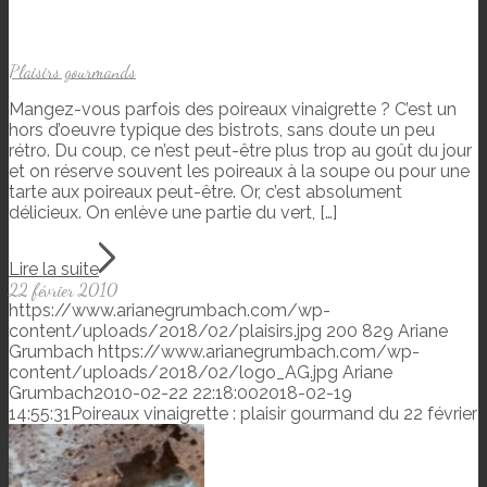
Plaisirs gourmands
Mangez-vous parfois des poireaux vinaigrette ? C’est un
hors d’oeuvre typique des bistrots, sans doute un peu
rétro. Du coup, ce n’est peut-être plus trop au goût du jour
et on réserve souvent les poireaux à la soupe ou pour une
tarte aux poireaux peut-être. Or, c’est absolument
délicieux. On enlève une partie du vert, […]
Lire la suite
22 février 2010
https://www.arianegrumbach.com/wp-
content/uploads/2018/02/plaisirs.jpg
200
829
Ariane
Grumbach
https://www.arianegrumbach.com/wp-
content/uploads/2018/02/logo_AG.jpg
Ariane
Grumbach
2010-02-22 22:18:00
2018-02-19
14:55:31
Poireaux vinaigrette : plaisir gourmand du 22 février