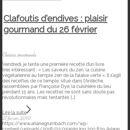
Clafoutis d’endives : plaisir
gourmand du 26 février
Plaisirs gourmands
Vendredi, je tente une première recette d’un livre
très intéressant : « Les saveurs du zen, la cuisine
végétarienne au temple zen de la falaise verte ». Il s’agit
des recettes de ce temple, situé dans l’Ardèche,
rassemblées par Françoise Dye, la cuisinière du lieu
pendant 15 ans. Les recettes ne sont sans doute pas
révolutionnaires mais tentantes […]
Lire la suite
27 février 2010
https://www.arianegrumbach.com/wp-
content/uploads/2018/02/plaisirs.jpg
200
829
Ariane