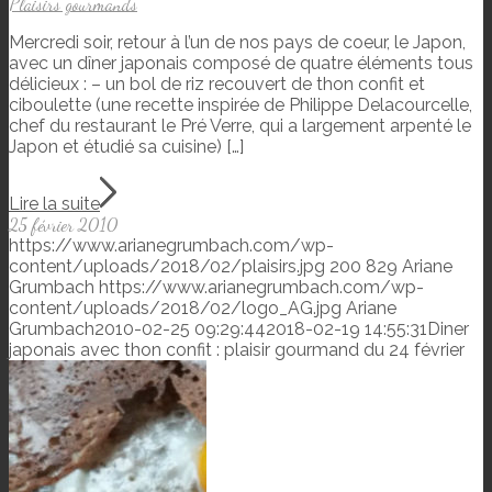
Plaisirs gourmands
Mercredi soir, retour à l’un de nos pays de coeur, le Japon,
avec un dîner japonais composé de quatre éléments tous
délicieux : – un bol de riz recouvert de thon confit et
ciboulette (une recette inspirée de Philippe Delacourcelle,
chef du restaurant le Pré Verre, qui a largement arpenté le
Japon et étudié sa cuisine) […]
Lire la suite
25 février 2010
https://www.arianegrumbach.com/wp-
content/uploads/2018/02/plaisirs.jpg
200
829
Ariane
Grumbach
https://www.arianegrumbach.com/wp-
content/uploads/2018/02/logo_AG.jpg
Ariane
Grumbach
2010-02-25 09:29:44
2018-02-19 14:55:31
Diner
japonais avec thon confit : plaisir gourmand du 24 février