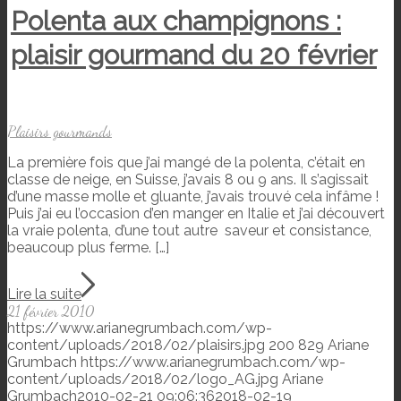
Polenta aux champignons :
plaisir gourmand du 20 février
Plaisirs gourmands
La première fois que j’ai mangé de la polenta, c’était en
classe de neige, en Suisse, j’avais 8 ou 9 ans. Il s’agissait
d’une masse molle et gluante, j’avais trouvé cela infâme !
Puis j’ai eu l’occasion d’en manger en Italie et j’ai découvert
la vraie polenta, d’une tout autre saveur et consistance,
beaucoup plus ferme. […]
Lire la suite
21 février 2010
https://www.arianegrumbach.com/wp-
content/uploads/2018/02/plaisirs.jpg
200
829
Ariane
Grumbach
https://www.arianegrumbach.com/wp-
content/uploads/2018/02/logo_AG.jpg
Ariane
Grumbach
2010-02-21 09:06:36
2018-02-19