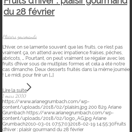
Fruits d’hiver : plaisir gourmand
du 28 février
Plaisirs gourmands
L’hiver, on se lamente souvent que les fruits, ce n’est pas
vraiment ça, on attend avec impatience fraises, pêches,
abricots, … Pourtant, on peut vraiment se régaler avec les
fruits d’hiver sous de multiples formes et cela a été notre
cas dimanche. Deux desserts fruités dans la même journée
! Le midi, pour finir un […]
Lire la suite
1 mars 2010
https://www.arianegrumbach.com/wp-
content/uploads/2018/02/plaisirs.jpg
200
829
Ariane
Grumbach
https://www.arianegrumbach.com/wp-
content/uploads/2018/02/logo_AG.jpg
Ariane
Grumbach
2010-03-01 07:57:03
2018-02-19 14:55:30
Fruits
d’hiver : plaisir gourmand du 28 février